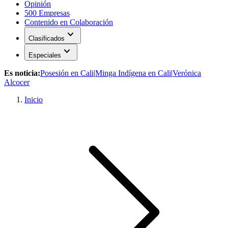
Opinión
500 Empresas
Contenido en Colaboración
expand_more
Clasificados
expand_more
Especiales
Es noticia:
Posesión en Cali
|
Minga Indígena en Cali
|
Verónica
Alcocer
Inicio