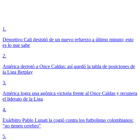
1
.
Deportivo Cali desistió de un nuevo refuerzo a último minuto; esto
es lo que sabe
2
.
América derrotó a Once Caldas: así quedó la tabla de posiciones de
la Liga Betplay
3
.
América logra una agónica victoria frente al Once Caldas y recupera
el liderato de la Liga
4
.
Exárbitro Pablo Lunati la cogió contra los futbolistas colombianos:
"no tienen cerebro"
5
.