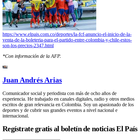
https://www.elpais.com.co/deportes/la-fcf-anuncio-el-inicio-de-la-
venta-de-la-boleteria-para-el-partido-entre-colombia-y-chile-estos-
son-los-precios-2347.html
*Con información de la AFP.
Juan Andrés Arias
Comunicador social y periodista con más de ocho años de
experiencia. He trabajado en canales digitales, radio y otros medios
escritos de gran relevancia en Colombia. Soy un apasionado de los
deportes y de cubrir sus grandes eventos a nivel nacional e
internacional.
Regístrate gratis al boletín de noticias El País