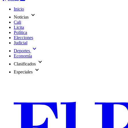
Inicio
expand_more
Noticias
Cali
Licita
Política
Elecciones
Judicial
expand_more
Deportes
Economía
expand_more
Clasificados
expand_more
Especiales