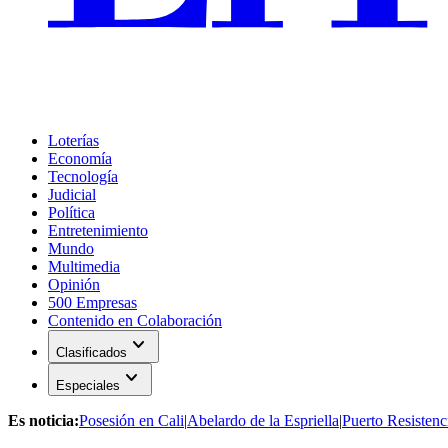
Loterías
Economía
Tecnología
Judicial
Política
Entretenimiento
Mundo
Multimedia
Opinión
500 Empresas
Contenido en Colaboración
expand_more
Clasificados
expand_more
Especiales
Es noticia:
Posesión en Cali
|
Abelardo de la Espriella
|
Puerto Resistenc