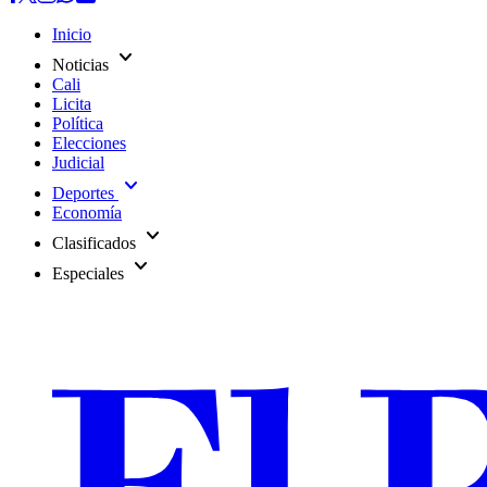
Inicio
expand_more
Noticias
Cali
Licita
Política
Elecciones
Judicial
expand_more
Deportes
Economía
expand_more
Clasificados
expand_more
Especiales