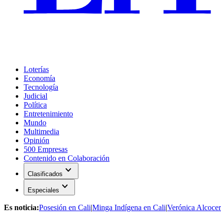
Loterías
Economía
Tecnología
Judicial
Política
Entretenimiento
Mundo
Multimedia
Opinión
500 Empresas
Contenido en Colaboración
expand_more
Clasificados
expand_more
Especiales
Es noticia:
Posesión en Cali
|
Minga Indígena en Cali
|
Verónica Alcocer