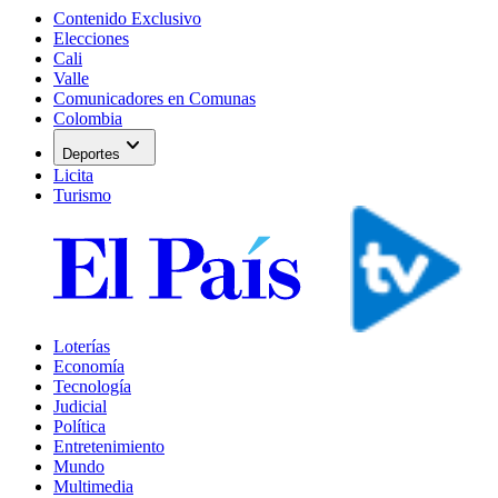
Contenido Exclusivo
Elecciones
Cali
Valle
Comunicadores en Comunas
Colombia
expand_more
Deportes
Licita
Turismo
Loterías
Economía
Tecnología
Judicial
Política
Entretenimiento
Mundo
Multimedia