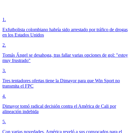
1
.
Exfutbolista colombiano habría sido arrestado por tráfico de drogas
en los Estados Unidos
2
.
Tomás Ángel se desahoga, tras fallar varias opciones de gol: "estoy
muy frustrado"
3
.
Tres tentadores ofertas tiene la Dimayor para que Win Sport no
transmita el FPC
4
.
Dimayor tomó radical decisión contra el América de Cali por
alineación indebida
5
.
Con varias novedades, América reveló a sus convocados para el