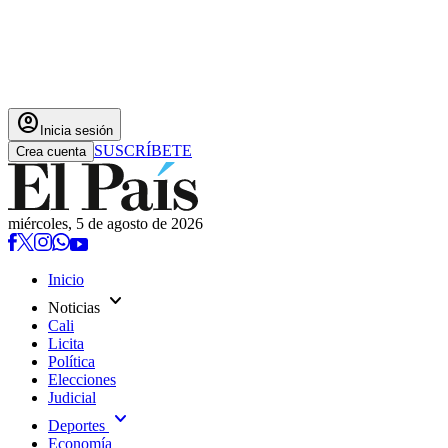
account_circle
Inicia sesión
SUSCRÍBETE
Crea cuenta
miércoles, 5 de agosto de 2026
Inicio
expand_more
Noticias
Cali
Licita
Política
Elecciones
Judicial
expand_more
Deportes
Economía