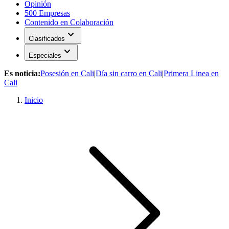
Opinión
500 Empresas
Contenido en Colaboración
expand_more
Clasificados
expand_more
Especiales
Es noticia:
Posesión en Cali
|
Día sin carro en Cali
|
Primera Linea en
Cali
Inicio