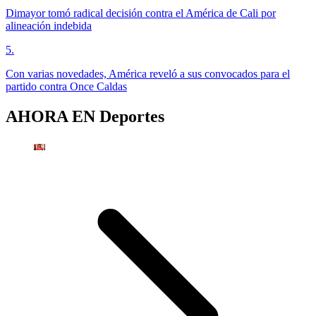
Dimayor tomó radical decisión contra el América de Cali por
alineación indebida
5
.
Con varias novedades, América reveló a sus convocados para el
partido contra Once Caldas
AHORA EN
Deportes