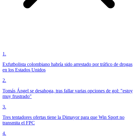
1
.
Exfutbolista colombiano habría sido arrestado por tráfico de drogas
en los Estados Unidos
2
.
Tomás Ángel se desahoga, tras fallar varias opciones de gol: "estoy
muy frustrado"
3
.
Tres tentadores ofertas tiene la Dimayor para que Win Sport no
transmita el FPC
4
.