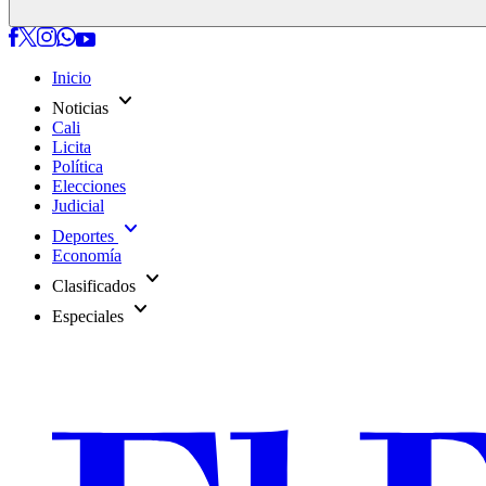
Inicio
expand_more
Noticias
Cali
Licita
Política
Elecciones
Judicial
expand_more
Deportes
Economía
expand_more
Clasificados
expand_more
Especiales