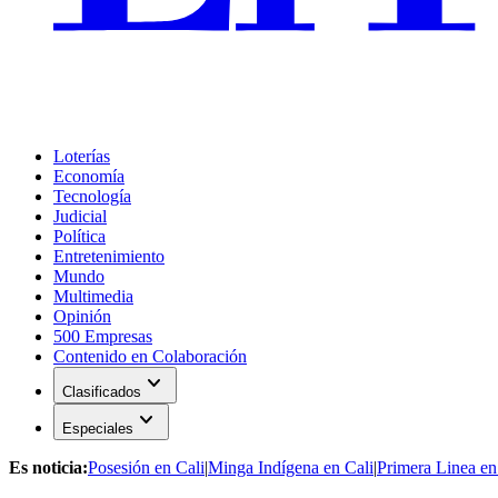
Loterías
Economía
Tecnología
Judicial
Política
Entretenimiento
Mundo
Multimedia
Opinión
500 Empresas
Contenido en Colaboración
expand_more
Clasificados
expand_more
Especiales
Es noticia:
Posesión en Cali
|
Minga Indígena en Cali
|
Primera Linea en