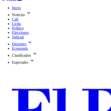
Inicio
expand_more
Noticias
Cali
Licita
Política
Elecciones
Judicial
expand_more
Deportes
Economía
expand_more
Clasificados
expand_more
Especiales