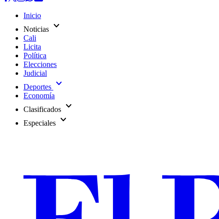
Inicio
expand_more
Noticias
Cali
Licita
Política
Elecciones
Judicial
expand_more
Deportes
Economía
expand_more
Clasificados
expand_more
Especiales