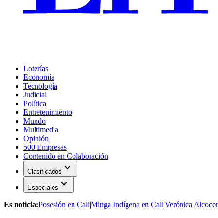
Loterías
Economía
Tecnología
Judicial
Política
Entretenimiento
Mundo
Multimedia
Opinión
500 Empresas
Contenido en Colaboración
expand_more
Clasificados
expand_more
Especiales
Es noticia:
Posesión en Cali
|
Minga Indígena en Cali
|
Verónica Alcocer