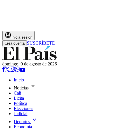
account_circle
Inicia sesión
SUSCRÍBETE
Crea cuenta
domingo, 9 de agosto de 2026
Inicio
expand_more
Noticias
Cali
Licita
Política
Elecciones
Judicial
expand_more
Deportes
Economía