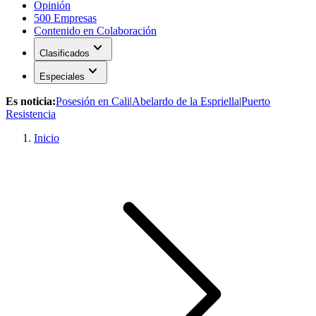
Opinión
500 Empresas
Contenido en Colaboración
expand_more
Clasificados
expand_more
Especiales
Es noticia:
Posesión en Cali
|
Abelardo de la Espriella
|
Puerto
Resistencia
Inicio