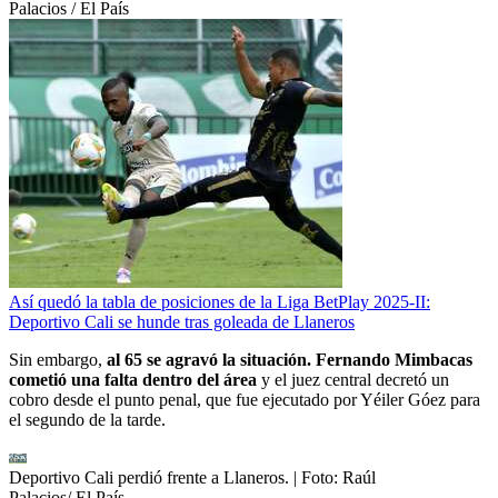
Palacios / El País
Así quedó la tabla de posiciones de la Liga BetPlay 2025-II:
Deportivo Cali se hunde tras goleada de Llaneros
Sin embargo,
al 65 se agravó la situación. Fernando Mimbacas
cometió una falta dentro del área
y el juez central decretó un
cobro desde el punto penal, que fue ejecutado por Yéiler Góez para
el segundo de la tarde.
Deportivo Cali perdió frente a Llaneros.
| Foto:
Raúl
Palacios/ El País.