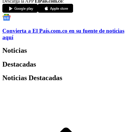
Descarga la APP
ElPaís.com.co
:
Convierta a
El País
.com.co
en su fuente de noticias
aquí
Noticias
Destacadas
Noticias Destacadas