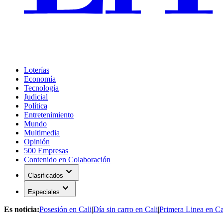
Loterías
Economía
Tecnología
Judicial
Política
Entretenimiento
Mundo
Multimedia
Opinión
500 Empresas
Contenido en Colaboración
expand_more
Clasificados
expand_more
Especiales
Es noticia:
Posesión en Cali
|
Día sin carro en Cali
|
Primera Linea en Ca