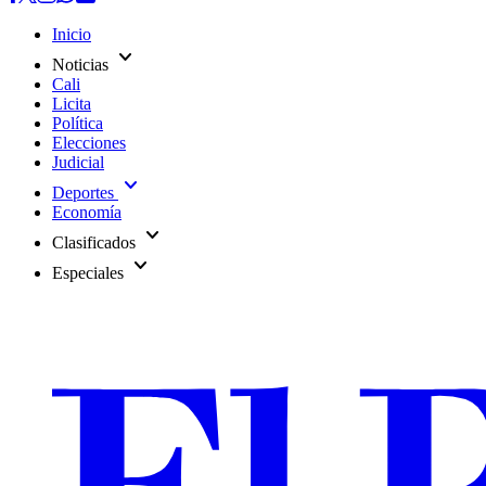
Inicio
expand_more
Noticias
Cali
Licita
Política
Elecciones
Judicial
expand_more
Deportes
Economía
expand_more
Clasificados
expand_more
Especiales