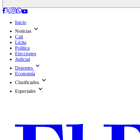
Inicio
expand_more
Noticias
Cali
Licita
Política
Elecciones
Judicial
expand_more
Deportes
Economía
expand_more
Clasificados
expand_more
Especiales