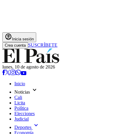
account_circle
Inicia sesión
SUSCRÍBETE
Crea cuenta
lunes, 10 de agosto de 2026
Inicio
expand_more
Noticias
Cali
Licita
Política
Elecciones
Judicial
expand_more
Deportes
Economía