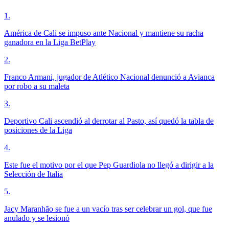
1
.
América de Cali se impuso ante Nacional y mantiene su racha
ganadora en la Liga BetPlay
2
.
Franco Armani, jugador de Atlético Nacional denunció a Avianca
por robo a su maleta
3
.
Deportivo Cali ascendió al derrotar al Pasto, así quedó la tabla de
posiciones de la Liga
4
.
Este fue el motivo por el que Pep Guardiola no llegó a dirigir a la
Selección de Italia
5
.
Jacy Maranhão se fue a un vacío tras ser celebrar un gol, que fue
anulado y se lesionó