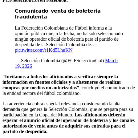
FCFSeleccionCol en Facebook.
𝗖𝗼𝗺𝘂𝗻𝗶𝗰𝗮𝗱𝗼: 𝘃𝗲𝗻𝘁𝗮 𝗱𝗲 𝗯𝗼𝗹𝗲𝘁𝗲𝗿𝗶́𝗮
𝗳𝗿𝗮𝘂𝗱𝘂𝗹𝗲𝗻𝘁𝗮
La Federación Colombiana de Fútbol informa a la
opinión pública que, a la fecha, no ha sido seleccionado
ningún operador oficial de boletería para el partido de
despedida de la Selección Colombia de…
pic.twitter.com/r1Kd5LhuKN
— Selección Colombia (@FCFSeleccionCol)
March
19, 2026
“Invitamos a todos los aficionados a verificar siempre la
información en fuentes oficiales y a abstenerse de realizar
compras por medios no autorizados”
, concluyó el comunicado de
la entidad rectora del fútbol colombiano.
La advertencia cobra especial relevancia considerando la alta
demanda que genera la Selección Colombia, que se prepara para su
participación en la Copa del Mundo.
Los aficionados deberán
esperar el anuncio oficial del operador de boletería y los canales
autorizados de venta antes de adquirir sus entradas para el
partido de despedida.