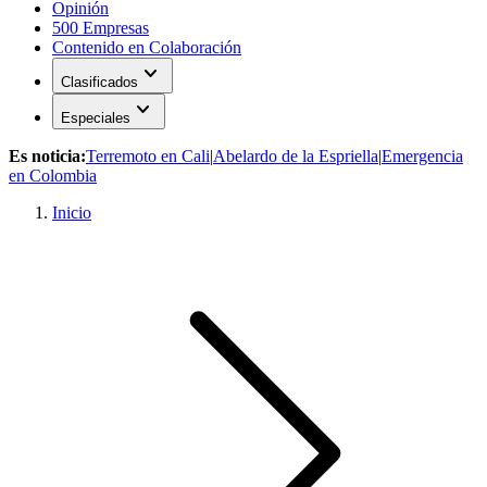
Opinión
500 Empresas
Contenido en Colaboración
expand_more
Clasificados
expand_more
Especiales
Es noticia:
Terremoto en Cali
|
Abelardo de la Espriella
|
Emergencia
en Colombia
Inicio