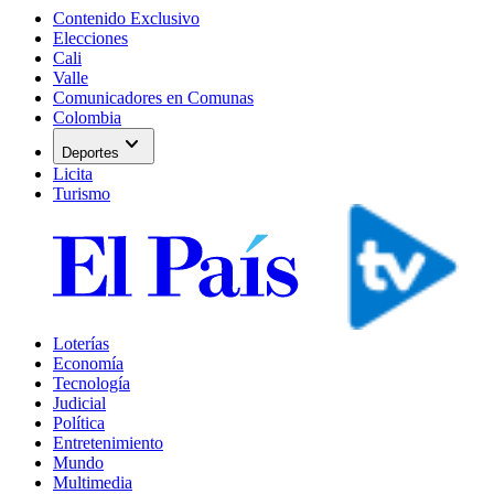
Contenido Exclusivo
Elecciones
Cali
Valle
Comunicadores en Comunas
Colombia
expand_more
Deportes
Licita
Turismo
Loterías
Economía
Tecnología
Judicial
Política
Entretenimiento
Mundo
Multimedia