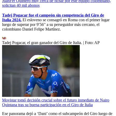
JuanFer Quintero muy cerca de fichar por este equipo colombiano,
solicitan 40 mil abonos
Tadej Pogacar fue el campeón sin competencia del Giro de
Italia 2024.
El esloveno se consagró en Roma con el primer lugar
luego de superar por 9′56′' a su perseguidor más cercano, el
colombiano Daniel Felipe Martínez.
Tadej Pogacar, el gran ganador del Giro de Italia.
| Foto:
AP
Movistar tomó decisión crucial sobre el futuro inmediato de Nairo
Quintana tras su buena participación en el Giro de Italia
Ese panorama dejó a ‘Dani’ como el subcampeón del Giro luego de