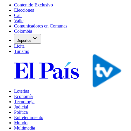
Contenido Exclusivo
Elecciones
Cali
Valle
Comunicadores en Comunas
Colombia
expand_more
Deportes
Licita
Turismo
Loterías
Economía
Tecnología
Judicial
Política
Entretenimiento
Mundo
Multimedia