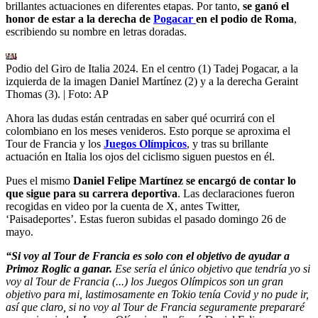
brillantes actuaciones en diferentes etapas. Por tanto,
se ganó el
honor de estar a la derecha de
Pogacar
en el podio de Roma
,
escribiendo su nombre en letras doradas.
Podio del Giro de Italia 2024. En el centro (1) Tadej Pogacar, a la
izquierda de la imagen Daniel Martínez (2) y a la derecha Geraint
Thomas (3).
| Foto:
AP
Ahora las dudas están centradas en saber qué ocurrirá con el
colombiano en los meses venideros. Esto porque se aproxima el
Tour de Francia y los
Juegos Olímpicos
, y tras su brillante
actuación en Italia los ojos del ciclismo siguen puestos en él.
Pues el mismo
Daniel Felipe Martínez se encargó de contar lo
que sigue para su carrera deportiva
. Las declaraciones fueron
recogidas en video por la cuenta de X, antes Twitter,
‘Paisadeportes’. Estas fueron subidas el pasado domingo 26 de
mayo.
“Si voy al Tour de Francia es solo con el objetivo de ayudar a
Primoz Roglic a ganar.
Ese sería el único objetivo que tendría yo si
voy al Tour de Francia (...) los Juegos Olímpicos son un gran
objetivo para mi, lastimosamente en Tokio tenía Covid y no pude ir,
así que claro, si no voy al Tour de Francia seguramente prepararé