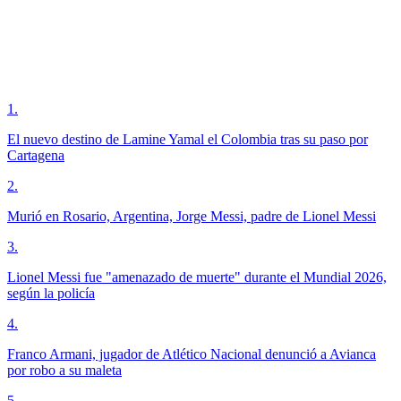
1
.
El nuevo destino de Lamine Yamal el Colombia tras su paso por
Cartagena
2
.
Murió en Rosario, Argentina, Jorge Messi, padre de Lionel Messi
3
.
Lionel Messi fue "amenazado de muerte" durante el Mundial 2026,
según la policía
4
.
Franco Armani, jugador de Atlético Nacional denunció a Avianca
por robo a su maleta
5
.