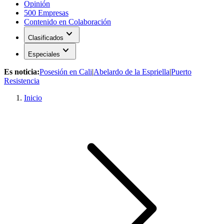
Opinión
500 Empresas
Contenido en Colaboración
expand_more
Clasificados
expand_more
Especiales
Es noticia:
Posesión en Cali
|
Abelardo de la Espriella
|
Puerto
Resistencia
Inicio