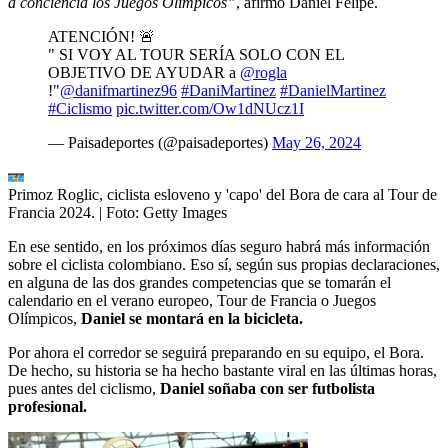
a conciencia los Juegos Olímpicos”
, afirmó Daniel Felipe.
ATENCIÓN! 🚨
" SI VOY AL TOUR SERÍA SOLO CON EL
OBJETIVO DE AYUDAR a
@rogla
!"
@danifmartinez96
#DaniMartinez
#DanielMartinez
#Ciclismo
pic.twitter.com/Ow1dNUcz1I
— Paisadeportes (@paisadeportes)
May 26, 2024
Primoz Roglic, ciclista esloveno y 'capo' del Bora de cara al Tour de
Francia 2024.
| Foto:
Getty Images
En ese sentido, en los próximos días seguro habrá más información
sobre el ciclista colombiano. Eso sí, según sus propias declaraciones,
en alguna de las dos grandes competencias que se tomarán el
calendario en el verano europeo, Tour de Francia o Juegos
Olímpicos,
Daniel se montará en la bicicleta.
Por ahora el corredor se seguirá preparando en su equipo, el Bora.
De hecho, su historia se ha hecho bastante viral en las últimas horas,
pues antes del ciclismo,
Daniel soñaba con ser futbolista
profesional.