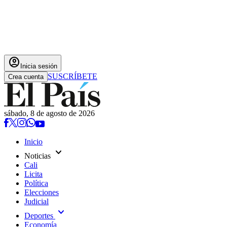
account_circle
Inicia sesión
SUSCRÍBETE
Crea cuenta
sábado, 8 de agosto de 2026
Inicio
expand_more
Noticias
Cali
Licita
Política
Elecciones
Judicial
expand_more
Deportes
Economía