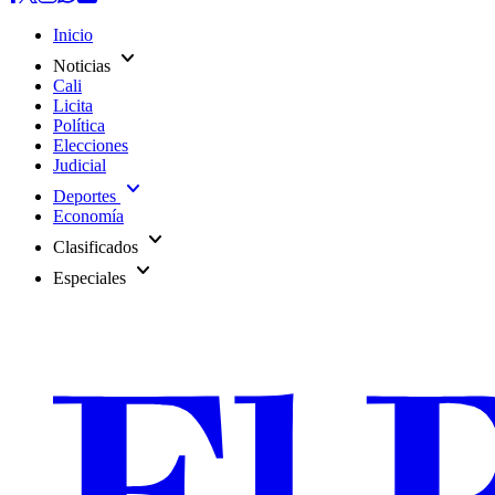
Inicio
expand_more
Noticias
Cali
Licita
Política
Elecciones
Judicial
expand_more
Deportes
Economía
expand_more
Clasificados
expand_more
Especiales