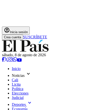
account_circle
Inicia sesión
SUSCRÍBETE
Crea cuenta
sábado, 8 de agosto de 2026
Inicio
expand_more
Noticias
Cali
Licita
Política
Elecciones
Judicial
expand_more
Deportes
Economía