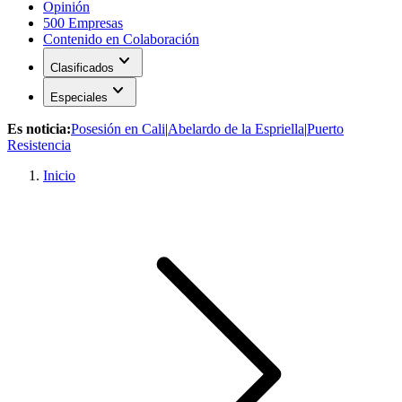
Opinión
500 Empresas
Contenido en Colaboración
expand_more
Clasificados
expand_more
Especiales
Es noticia:
Posesión en Cali
|
Abelardo de la Espriella
|
Puerto
Resistencia
Inicio