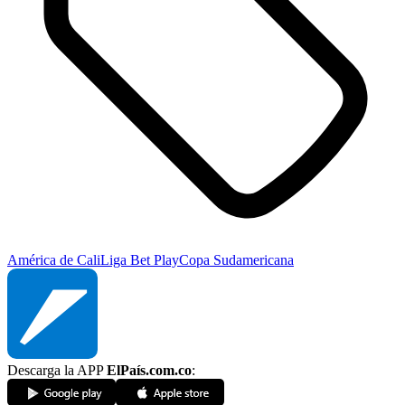
América de Cali
Liga Bet Play
Copa Sudamericana
Descarga la APP
ElPaís.com.co
: