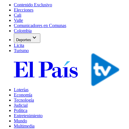
Contenido Exclusivo
Elecciones
Cali
Valle
Comunicadores en Comunas
Colombia
expand_more
Deportes
Licita
Turismo
Loterías
Economía
Tecnología
Judicial
Política
Entretenimiento
Mundo
Multimedia