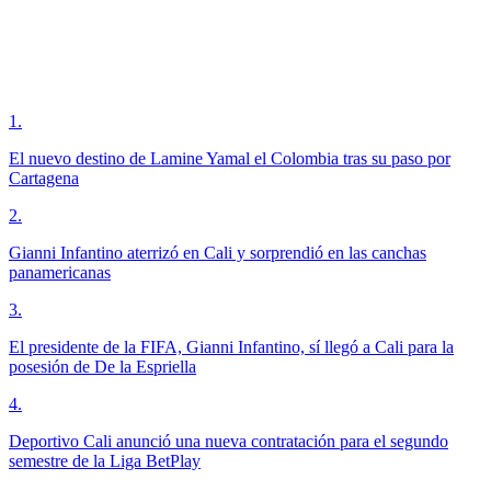
1
.
El nuevo destino de Lamine Yamal el Colombia tras su paso por
Cartagena
2
.
Gianni Infantino aterrizó en Cali y sorprendió en las canchas
panamericanas
3
.
El presidente de la FIFA, Gianni Infantino, sí llegó a Cali para la
posesión de De la Espriella
4
.
Deportivo Cali anunció una nueva contratación para el segundo
semestre de la Liga BetPlay