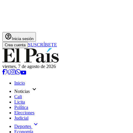
account_circle
Inicia sesión
SUSCRÍBETE
Crea cuenta
viernes, 7 de agosto de 2026
Inicio
expand_more
Noticias
Cali
Licita
Política
Elecciones
Judicial
expand_more
Deportes
Economía