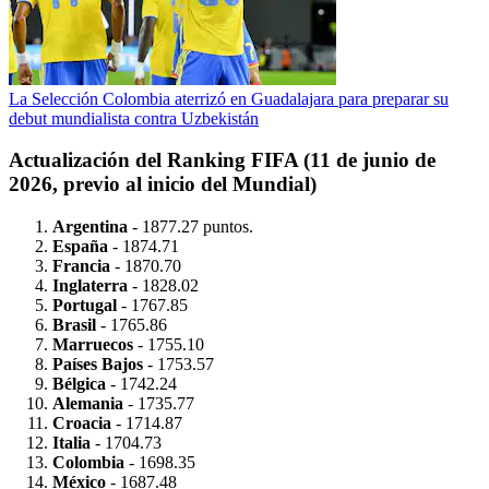
La Selección Colombia aterrizó en Guadalajara para preparar su
debut mundialista contra Uzbekistán
Actualización del Ranking FIFA (11 de junio de
2026, previo al inicio del Mundial)
Argentina
- 1877.27 puntos.
España
- 1874.71
Francia
- 1870.70
Inglaterra
- 1828.02
Portugal
- 1767.85
Brasil
- 1765.86
Marruecos
- 1755.10
Países Bajos
- 1753.57
Bélgica
- 1742.24
Alemania
- 1735.77
Croacia
- 1714.87
Italia
- 1704.73
Colombia
- 1698.35
México
- 1687.48