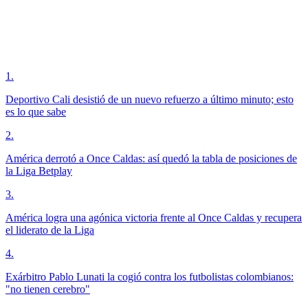
1
.
Deportivo Cali desistió de un nuevo refuerzo a último minuto; esto
es lo que sabe
2
.
América derrotó a Once Caldas: así quedó la tabla de posiciones de
la Liga Betplay
3
.
América logra una agónica victoria frente al Once Caldas y recupera
el liderato de la Liga
4
.
Exárbitro Pablo Lunati la cogió contra los futbolistas colombianos:
"no tienen cerebro"