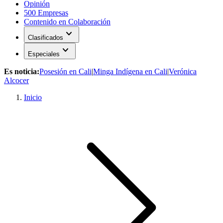
Opinión
500 Empresas
Contenido en Colaboración
expand_more
Clasificados
expand_more
Especiales
Es noticia:
Posesión en Cali
|
Minga Indígena en Cali
|
Verónica
Alcocer
Inicio