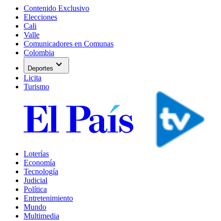
Contenido Exclusivo
Elecciones
Cali
Valle
Comunicadores en Comunas
Colombia
expand_more
Deportes
Licita
Turismo
Loterías
Economía
Tecnología
Judicial
Política
Entretenimiento
Mundo
Multimedia