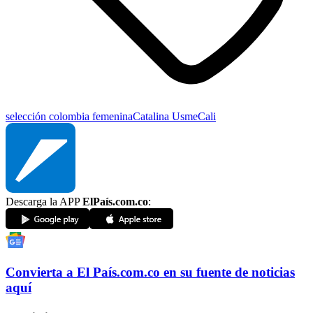
selección colombia femenina
Catalina Usme
Cali
Descarga la APP
ElPaís.com.co
:
Convierta a
El País
.com.co
en su fuente de noticias
aquí