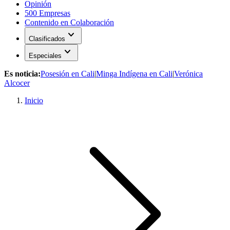
Opinión
500 Empresas
Contenido en Colaboración
expand_more
Clasificados
expand_more
Especiales
Es noticia:
Posesión en Cali
|
Minga Indígena en Cali
|
Verónica
Alcocer
Inicio