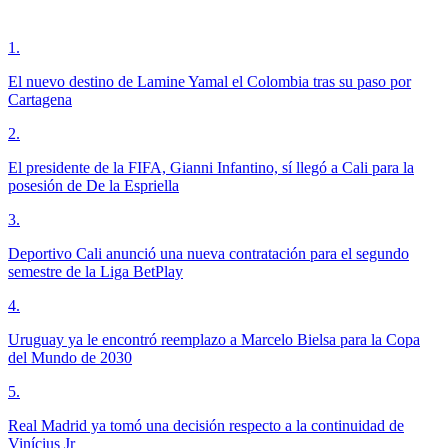
1
.
El nuevo destino de Lamine Yamal el Colombia tras su paso por
Cartagena
2
.
El presidente de la FIFA, Gianni Infantino, sí llegó a Cali para la
posesión de De la Espriella
3
.
Deportivo Cali anunció una nueva contratación para el segundo
semestre de la Liga BetPlay
4
.
Uruguay ya le encontró reemplazo a Marcelo Bielsa para la Copa
del Mundo de 2030
5
.
Real Madrid ya tomó una decisión respecto a la continuidad de
Vinícius Jr