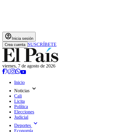
account_circle
Inicia sesión
SUSCRÍBETE
Crea cuenta
viernes, 7 de agosto de 2026
Inicio
expand_more
Noticias
Cali
Licita
Política
Elecciones
Judicial
expand_more
Deportes
Economía