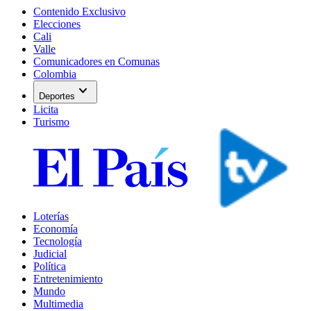
Contenido Exclusivo
Elecciones
Cali
Valle
Comunicadores en Comunas
Colombia
expand_more
Deportes
Licita
Turismo
Loterías
Economía
Tecnología
Judicial
Política
Entretenimiento
Mundo
Multimedia