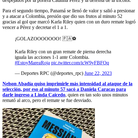
despejados por la portera Catalina Pérez y la defensa de la tricolor.
Para el segundo tiempo, Panamá se llenó de valor y salió a presionar
y a atacar a Colombia, presión que dio sus frutos al minuto 52
gracias al gol que marcó Karla Riley quien con un duro remate logró
vencer a Pérez y decretar el 1 a 1.
¡GOLAZOOOOOOO! 🇵🇦⚽️
Karla Riley con un gran remate de pierna derecha
iguala las acciones 1-1 ante Colombia.
#EstoyMareaRoja
pic.twitter.com/icW9yFBFOq
— Deportes RPC (@deportes_rpc)
June 22, 2023
Nelson Abadía quiso imprimirle más intensidad al ataque de la
selección, por eso al minuto 57 sacó a Daniela Caracas para
darle ingreso a Linda Caicedo
, quien en tan solo unos minutos
remató al arco, pero el remate se fue desviado.