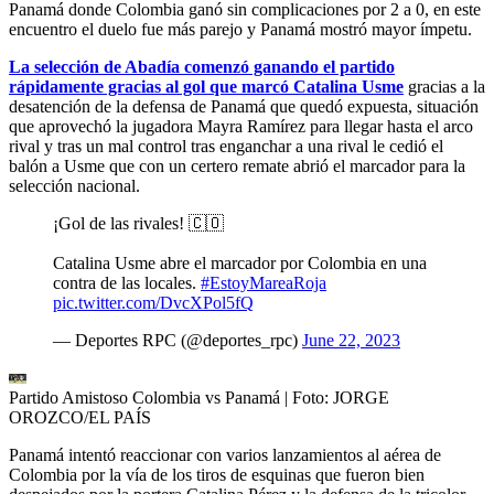
Panamá donde Colombia ganó sin complicaciones por 2 a 0, en este
encuentro el duelo fue más parejo y Panamá mostró mayor ímpetu.
La selección de Abadía comenzó ganando el partido
rápidamente gracias al gol que marcó Catalina Usme
gracias a la
desatención de la defensa de Panamá que quedó expuesta, situación
que aprovechó la jugadora Mayra Ramírez para llegar hasta el arco
rival y tras un mal control tras enganchar a una rival le cedió el
balón a Usme que con un certero remate abrió el marcador para la
selección nacional.
¡Gol de las rivales! 🇨🇴
Catalina Usme abre el marcador por Colombia en una
contra de las locales.
#EstoyMareaRoja
pic.twitter.com/DvcXPol5fQ
— Deportes RPC (@deportes_rpc)
June 22, 2023
Partido Amistoso Colombia vs Panamá
| Foto:
JORGE
OROZCO/EL PAÍS
Panamá intentó reaccionar con varios lanzamientos al aérea de
Colombia por la vía de los tiros de esquinas que fueron bien