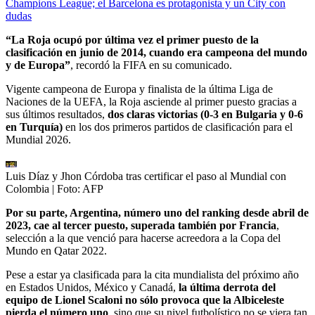
Champions League; el Barcelona es protagonista y un City con
dudas
“La Roja ocupó por última vez el primer puesto de la
clasificación en junio de 2014, cuando era campeona del mundo
y de Europa”
, recordó la FIFA en su comunicado.
Vigente campeona de Europa y finalista de la última Liga de
Naciones de la UEFA, la Roja asciende al primer puesto gracias a
sus últimos resultados,
dos claras victorias (0-3 en Bulgaria y 0-6
en Turquía)
en los dos primeros partidos de clasificación para el
Mundial 2026.
Luis Díaz y Jhon Córdoba tras certificar el paso al Mundial con
Colombia
| Foto:
AFP
Por su parte, Argentina, número uno del ranking desde abril de
2023, cae al tercer puesto, superada también por Francia
,
selección a la que venció para hacerse acreedora a la Copa del
Mundo en Qatar 2022.
Pese a estar ya clasificada para la cita mundialista del próximo año
en Estados Unidos, México y Canadá,
la última derrota del
equipo de Lionel Scaloni no sólo provoca que la Albiceleste
pierda el número uno
, sino que su nivel futbolístico no se viera tan