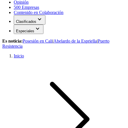
Opinión
500 Empresas
Contenido en Colaboración
expand_more
Clasificados
expand_more
Especiales
Es noticia:
Posesión en Cali
|
Abelardo de la Espriella
|
Puerto
Resistencia
Inicio