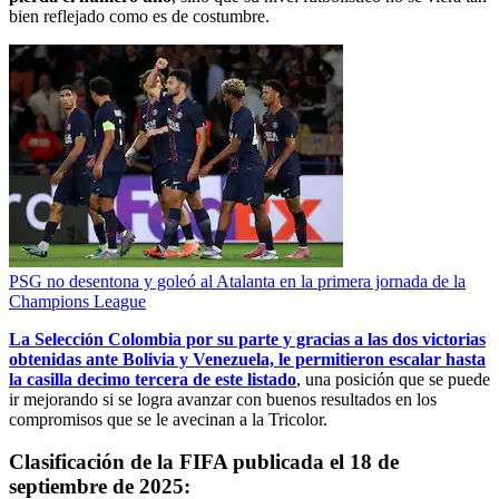
bien reflejado como es de costumbre.
PSG no desentona y goleó al Atalanta en la primera jornada de la
Champions League
La Selección Colombia por su parte y gracias a las dos victorias
obtenidas ante Bolivia y Venezuela, le permitieron escalar hasta
la casilla decimo tercera
de este listado
, una posición que se puede
ir mejorando si se logra avanzar con buenos resultados en los
compromisos que se le avecinan a la Tricolor.
Clasificación de la FIFA publicada el 18 de
septiembre de 2025: