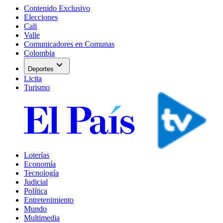
Contenido Exclusivo
Elecciones
Cali
Valle
Comunicadores en Comunas
Colombia
expand_more
Deportes
Licita
Turismo
Loterías
Economía
Tecnología
Judicial
Política
Entretenimiento
Mundo
Multimedia