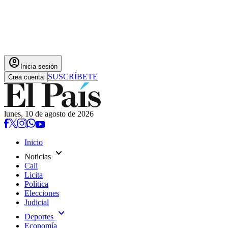
account_circle
Inicia sesión
SUSCRÍBETE
Crea cuenta
lunes, 10 de agosto de 2026
Inicio
expand_more
Noticias
Cali
Licita
Política
Elecciones
Judicial
expand_more
Deportes
Economía