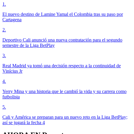
1
.
El nuevo destino de Lamine Yamal el Colombia tras su paso por
Cartagena
2
.
Deportivo Cali anunció una nueva contratación para el segundo
semestre de la Liga BetPlay
3
.
Real Madrid ya tomó una decisión respecto a la continuidad de
Vinícius Jr
4
.
Yerry Mina y una historia que le cambió la vida y su carrera como
futbolista
5
.
Cali y América se preparan para un nuevo reto en la Liga BetPlay;
así se jugará la fecha 4