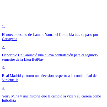
1
.
El nuevo destino de Lamine Yamal el Colombia tras su paso por
Cartagena
2
.
Deportivo Cali anunció una nueva contratación para el segundo
semestre de la Liga BetPlay
3
.
Real Madrid ya tomó una decisión respecto a la continuidad de
Vinícius Jr
4
.
Yerry Mina y una historia que le cambió la vida y su carrera como
futbolista