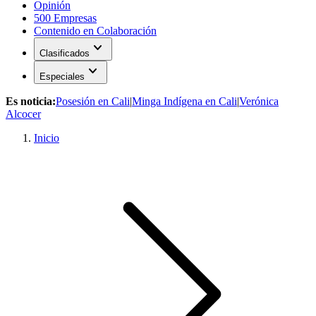
Opinión
500 Empresas
Contenido en Colaboración
expand_more
Clasificados
expand_more
Especiales
Es noticia:
Posesión en Cali
|
Minga Indígena en Cali
|
Verónica
Alcocer
Inicio