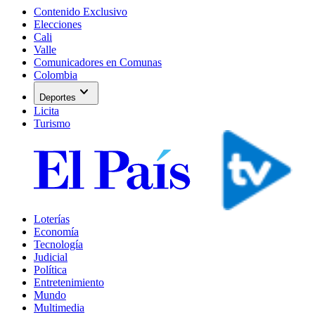
Contenido Exclusivo
Elecciones
Cali
Valle
Comunicadores en Comunas
Colombia
expand_more
Deportes
Licita
Turismo
Loterías
Economía
Tecnología
Judicial
Política
Entretenimiento
Mundo
Multimedia