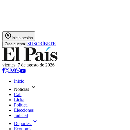
account_circle
Inicia sesión
SUSCRÍBETE
Crea cuenta
viernes, 7 de agosto de 2026
Inicio
expand_more
Noticias
Cali
Licita
Política
Elecciones
Judicial
expand_more
Deportes
Economía