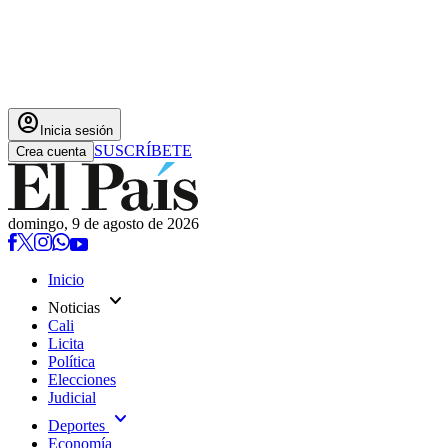
account_circle
Inicia sesión
SUSCRÍBETE
Crea cuenta
domingo, 9 de agosto de 2026
Inicio
expand_more
Noticias
Cali
Licita
Política
Elecciones
Judicial
expand_more
Deportes
Economía