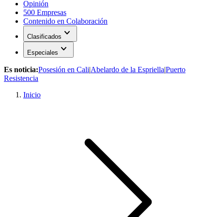
Opinión
500 Empresas
Contenido en Colaboración
expand_more
Clasificados
expand_more
Especiales
Es noticia:
Posesión en Cali
|
Abelardo de la Espriella
|
Puerto
Resistencia
Inicio