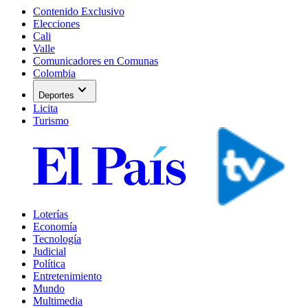
Contenido Exclusivo
Elecciones
Cali
Valle
Comunicadores en Comunas
Colombia
expand_more
Deportes
Licita
Turismo
Loterías
Economía
Tecnología
Judicial
Política
Entretenimiento
Mundo
Multimedia