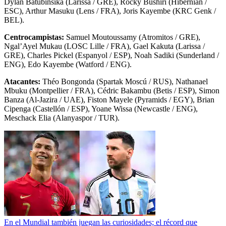
Dylan Batubinsika (Larissa / GRE), Rocky Bushiri (Hibernian /
ESC), Arthur Masuku (Lens / FRA), Joris Kayembe (KRC Genk /
BEL).
Centrocampistas:
Samuel Moutoussamy (Atromitos / GRE),
Ngal’Ayel Mukau (LOSC Lille / FRA), Gael Kakuta (Larissa /
GRE), Charles Pickel (Espanyol / ESP), Noah Sadiki (Sunderland /
ENG), Edo Kayembe (Watford / ENG).
Atacantes:
Théo Bongonda (Spartak Moscú / RUS), Nathanael
Mbuku (Montpellier / FRA), Cédric Bakambu (Betis / ESP), Simon
Banza (Al-Jazira / UAE), Fiston Mayele (Pyramids / EGY), Brian
Cipenga (Castellón / ESP), Yoane Wissa (Newcastle / ENG),
Meschack Elia (Alanyaspor / TUR).
En el Mundial también juegan las curiosidades; el récord que