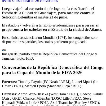
reveló su lista final de 26 convocados
Luego viajarán al escenario donde lograron la clasificación, el
Estadio de la Ciudad de Guadalajara,
para medirse contra la
Selección Colombia el martes 23 de junio.
El sábado 27 volverán a territorio estadounidense
para cerrar el
grupo contra los uzbekos en el Estadio de la ciudad de Atlanta.
En su única asistencia a un Mundial (1974), los congoleños solo
disputaron tres partidos, los cuales perdieron por goleada.
Imagen del partido entre la República Democrática del Congo y
Jamaica.
| Foto:
FIFA
Convocados de la República Democrática del Congo
para la Copa del Mundo de la FIFA 2026
Porteros:
Timothy Fayulu (FC Noah / ARM), Lionel Mpasi (Le
Havre / FRA), Mattieu Epolo (Standard Lieja / BEL).
Defensas:
Aaron Wan-Bissaka (West Ham / ENG), Gedeon Kalulu
(Aris / GRE), Chancel Mbemba (LOSC Lille / FRA), Steve
Kapuadi (Widzeu Lodz / POL), Axel Tuanzebe (Burnley / ENG),