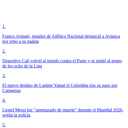
1
.
Franco Armani, jugador de Atlético Nacional denunció a Avianca
por robo a su maleta
2
.
Deportivo Cali volvió al triunfo contra el Pasto y se metió al grupo
de los ocho de la Liga
3
.
El nuevo destino de Lamine Yamal el Colombia tras su paso por
Cartagena
4
.
Lionel Messi fue "amenazado de muerte" durante el Mundial 2026,
según la policía
5
.