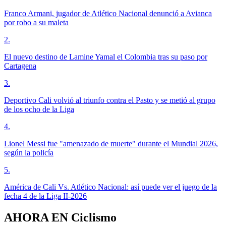
Franco Armani, jugador de Atlético Nacional denunció a Avianca
por robo a su maleta
2
.
El nuevo destino de Lamine Yamal el Colombia tras su paso por
Cartagena
3
.
Deportivo Cali volvió al triunfo contra el Pasto y se metió al grupo
de los ocho de la Liga
4
.
Lionel Messi fue "amenazado de muerte" durante el Mundial 2026,
según la policía
5
.
América de Cali Vs. Atlético Nacional: así puede ver el juego de la
fecha 4 de la Liga II-2026
AHORA EN
Ciclismo