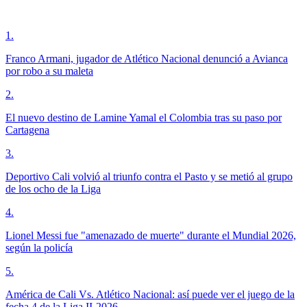
1
.
Franco Armani, jugador de Atlético Nacional denunció a Avianca
por robo a su maleta
2
.
El nuevo destino de Lamine Yamal el Colombia tras su paso por
Cartagena
3
.
Deportivo Cali volvió al triunfo contra el Pasto y se metió al grupo
de los ocho de la Liga
4
.
Lionel Messi fue "amenazado de muerte" durante el Mundial 2026,
según la policía
5
.
América de Cali Vs. Atlético Nacional: así puede ver el juego de la
fecha 4 de la Liga II-2026