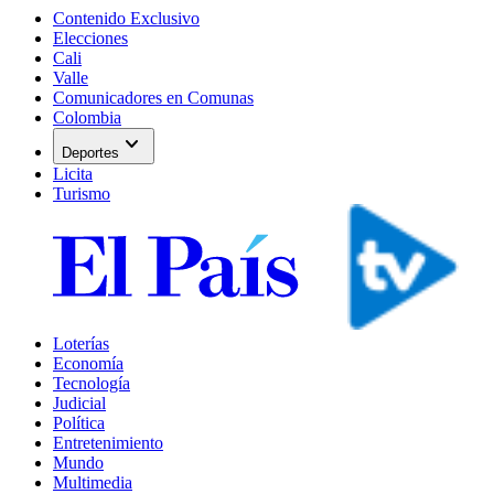
Contenido Exclusivo
Elecciones
Cali
Valle
Comunicadores en Comunas
Colombia
expand_more
Deportes
Licita
Turismo
Loterías
Economía
Tecnología
Judicial
Política
Entretenimiento
Mundo
Multimedia