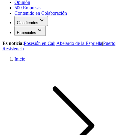
Opinión
500 Empresas
Contenido en Colaboración
expand_more
Clasificados
expand_more
Especiales
Es noticia:
Posesión en Cali
|
Abelardo de la Espriella
|
Puerto
Resistencia
Inicio