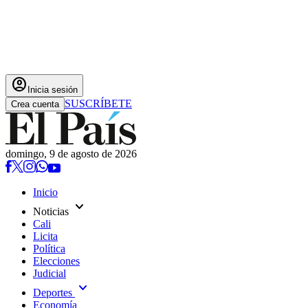
account_circle
Inicia sesión
SUSCRÍBETE
Crea cuenta
domingo, 9 de agosto de 2026
Inicio
expand_more
Noticias
Cali
Licita
Política
Elecciones
Judicial
expand_more
Deportes
Economía