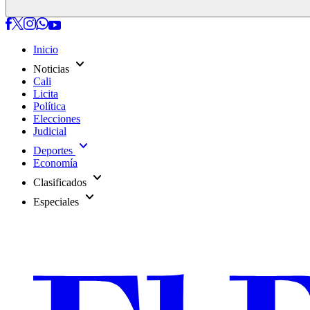
Inicio
expand_more
Noticias
Cali
Licita
Política
Elecciones
Judicial
expand_more
Deportes
Economía
expand_more
Clasificados
expand_more
Especiales