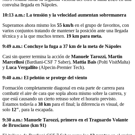
convulsa llegada en Nápoles.
10:13 a.m.: La tensión y la velocidad aumentan sobremanera
Superamos ahora mismo los
55 km/h
en el grupo de favoritos, con
varios conjuntos tratando de mantener la posición ante una llegada
técnica y a la que muchos temen.
19 km para meta.
9:49 a.m.: Concluye la fuga a 37 km de la meta de Nápoles
Casi sin querer termina la acción de
Manuele Tarozzi, Martin
Marcellusi
(Bardiani-CSF 7 Saber),
Mattia Bais
(Polti VisitMalta)
y
Luca Vergallito
(Alpecin-Premier Tech).
9:40 a.m.: El pelotón se protege del viento
Formación completamente diagonal en esta parte de carrera para
combatir el aire de cara que sopla ahora mismo sobre la carrera, y
que está causando un cierto retraso sobre el horario previsto.
Estamos todavía a
38 km
para el final; la diferencia es visual, de
solo
12″
, para la escapada.
9:30 a.m.: Manuele Tarozzi, primero en el Traguardo Volante
de Brusciano (km 91)