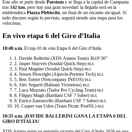
Este año se parte desde
Paestum
y se llega a la capital de Campania
tras
142 km
, pero hay una gran novedad: la llegada será en la
emblemática
Piazza Plebiscito
, un final de un encanto sin igual. Si
todo discurre según lo previsto, seguirá siendo una etapa para los
velocistas.
En vivo etapa 6 del Giro d’Italia
10:40 a.m.
El top-10 de esta Etapa 6 del Giro d’Italia
1. Davide Ballerini (XDS Astana Team) 3h19’30”
2. Jasper Stuyven (Soudal Quick-Step) m.t.
3. Paul Magnier (Soudal Quick-Step) m.t.
4. Jensen Plowright (Alpecin-Premier Tech) m.t.
5. Ben Turner (Netcompany INEOS) m.t.
6. Alec Segaert (Bahrain Victorious) m.t.
7. Luca Mozzato (Tudor Pro Cycling Team) m.t
8. Filippo Magli (Bardiani CSF 7 Saber) m.t.
9. Enrico Zanoncello (Bardiani CSF 7 Saber) m.t.
10. Casper van Uden (Team Picnic PostNL) m.t.
10:35 a.m. ¡DAVIDE BALLERINI GANA LA ETAPA 6 DEL
GIRO D’ITALIA!
XDS Astana suma su segunda victoria del Giro d’Italia 2026 en una