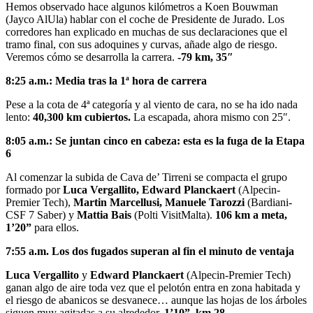
Hemos observado hace algunos kilómetros a Koen Bouwman
(Jayco AlUla) hablar con el coche de Presidente de Jurado. Los
corredores han explicado en muchas de sus declaraciones que el
tramo final, con sus adoquines y curvas, añade algo de riesgo.
Veremos cómo se desarrolla la carrera.
-79 km, 35″
8:25 a.m.: Media tras la 1ª hora de carrera
Pese a la cota de 4ª categoría y al viento de cara, no se ha ido nada
lento:
40,300 km cubiertos.
La escapada, ahora mismo con 25″.
8:05 a.m.: Se juntan cinco en cabeza: esta es la fuga de la Etapa
6
Al comenzar la subida de
Cava de’ Tirreni se compacta el grupo
formado por
Luca Vergallito, Edward Planckaert
(Alpecin-
Premier Tech),
Martin Marcellusi, Manuele Tarozzi
(Bardiani-
CSF 7 Saber) y
Mattia Bais
(Polti VisitMalta).
106 km a meta,
1’20”
para ellos.
7:55 a.m. Los dos fugados superan al fin el minuto de ventaja
Luca Vergallito
y
Edward Planckaert
(Alpecin-Premier Tech)
ganan algo de aire toda vez que el pelotón entra en zona habitada y
el riesgo de abanicos se desvanece… aunque las hojas de los árboles
siguen muy agitadas a su alrededor.
1’10”, km 28.