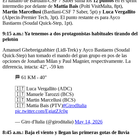
El italiano de Bardiani-CSF 7 Saber suma los
12 puntos
en el sprint
intermedio por delante de
Mattia Bais
(Polti VisitMalta, 8pt),
Martin Marcellusi
(Bardiani-CSF 7 Saber, 5pt) y
Luca Vergallito
(Alpecin-Premier Tech, 3pt). El punto restante es para Ayco
Bastiaens (Soudal Quick-Step, 1pt).
9:15 a.m.: Ya tenemos a dos protagonistas habituales tirando del
pelotón
Amanuel Ghebreigzabhier (Lidl-Trek) y Ayco Bastiaens (Soudal
Quick-Step) han tomado el mando del gran grupo en pos de las
opciones de Jonathan Milan y Paul Magnier, respectivamente. La
diferencia, intacta: 42″, -59 km
🏁 61 KM - 40"
🇮🇹 Luca Vergallito (ADC)
🇮🇹 Manuele Tarozzi (BCS)
🇮🇹 Martin Marcellusi (BCS)
🇮🇹 Mattia Bais (PTV)
#GirodItalia
pic.twitter.com/EgiatZJc0g
— Giro d'Italia (@giroditalia)
May 14, 2026
8:45 a.m.: Baja el viento y llegan las primeras gotas de lluvia