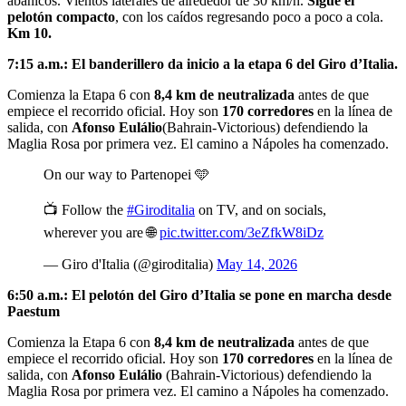
abanicos. Vientos laterales de alrededor de 30 km/h.
Sigue el
pelotón compacto
, con los caídos regresando poco a poco a cola.
Km 10.
7:15 a.m.: El banderillero da inicio a la etapa 6 del Giro d’Italia.
Comienza la Etapa 6 con
8,4 km de neutralizada
antes de que
empiece el recorrido oficial. Hoy son
170 corredores
en la línea de
salida, con
Afonso Eulálio
(Bahrain-Victorious) defendiendo la
Maglia Rosa por primera vez. El camino a Nápoles ha comenzado.
On our way to Partenopei 🩵
📺 Follow the
#Giroditalia
on TV, and on socials,
wherever you are 🌐
pic.twitter.com/3eZfkW8iDz
— Giro d'Italia (@giroditalia)
May 14, 2026
6:50 a.m.: El pelotón del Giro d’Italia se pone en marcha desde
Paestum
Comienza la Etapa 6 con
8,4 km de neutralizada
antes de que
empiece el recorrido oficial. Hoy son
170 corredores
en la línea de
salida, con
Afonso Eulálio
(Bahrain-Victorious) defendiendo la
Maglia Rosa por primera vez. El camino a Nápoles ha comenzado.