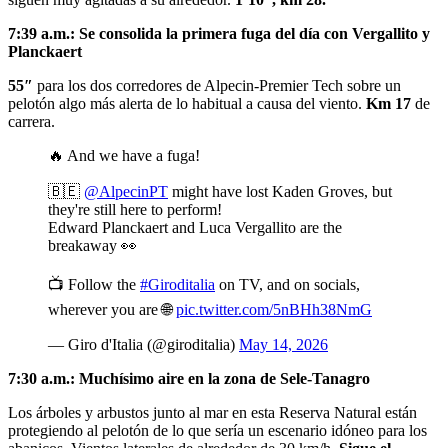
7:39 a.m.: Se consolida la primera fuga del día con Vergallito y
Planckaert
55″
para los dos corredores de Alpecin-Premier Tech sobre un
pelotón algo más alerta de lo habitual a causa del viento.
Km 17
de
carrera.
🔥 And we have a fuga!
🇧🇪
@AlpecinPT
might have lost Kaden Groves, but
they're still here to perform!
Edward Planckaert and Luca Vergallito are the
breakaway 👀
📺 Follow the
#Giroditalia
on TV, and on socials,
wherever you are 🌐
pic.twitter.com/5nBHh38NmG
— Giro d'Italia (@giroditalia)
May 14, 2026
7:30 a.m.: Muchísimo aire en la zona de Sele-Tanagro
Los árboles y arbustos junto al mar en esta Reserva Natural están
protegiendo al pelotón de lo que sería un escenario idóneo para los