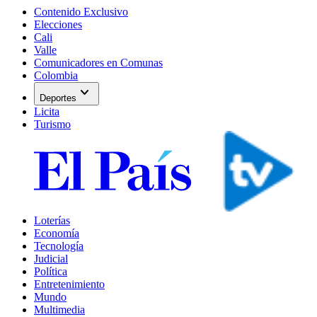
Contenido Exclusivo
Elecciones
Cali
Valle
Comunicadores en Comunas
Colombia
expand_more
Deportes
Licita
Turismo
Loterías
Economía
Tecnología
Judicial
Política
Entretenimiento
Mundo
Multimedia