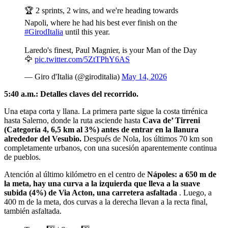
🏆 2 sprints, 2 wins, and we're heading towards
Napoli, where he had his best ever finish on the
#GirodItalia
until this year.
Laredo's finest, Paul Magnier, is your Man of the Day
🦅
pic.twitter.com/5ZtTPhY6AS
— Giro d'Italia (@giroditalia)
May 14, 2026
5:40 a.m.: Detalles claves del recorrido.
Una etapa corta y llana. La primera parte sigue la costa tirrénica
hasta Salerno, donde la ruta asciende hasta
Cava de’ Tirreni
(Categoría 4, 6,5 km al 3%) antes de entrar en la llanura
alrededor del Vesubio.
Después de Nola, los últimos 70 km son
completamente urbanos, con una sucesión aparentemente continua
de pueblos.
Atención al último kilómetro en el centro de
Nápoles: a 650 m de
la meta, hay una curva a la izquierda que lleva a la suave
subida (4%) de Via Acton, una carretera asfaltada
. Luego, a
400 m de la meta, dos curvas a la derecha llevan a la recta final,
también asfaltada.