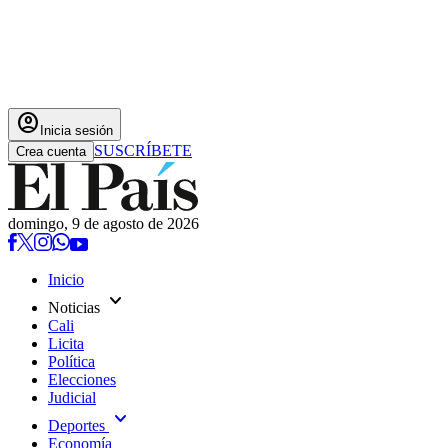
account_circle
Inicia sesión
SUSCRÍBETE
Crea cuenta
domingo, 9 de agosto de 2026
Inicio
expand_more
Noticias
Cali
Licita
Política
Elecciones
Judicial
expand_more
Deportes
Economía