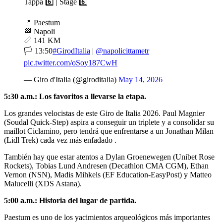
Tappa 6️⃣ | Stage 6️⃣
🚩 Paestum
🏁 Napoli
📏 141 KM
🏳️ 13:50
#GirodItalia
|
@napolicittametr
pic.twitter.com/oSoy187CwH
— Giro d'Italia (@giroditalia)
May 14, 2026
5:30 a.m.: Los favoritos a llevarse la etapa.
Los grandes velocistas de este Giro de Italia 2026. Paul Magnier
(Soudal Quick-Step) aspira a conseguir un triplete y a consolidar su
maillot Ciclamino, pero tendrá que enfrentarse a un Jonathan Milan
(Lidl Trek) cada vez más enfadado .
También hay que estar atentos a Dylan Groenewegen (Unibet Rose
Rockets), Tobias Lund Andresen (Decathlon CMA CGM), Ethan
Vernon (NSN), Madis Mihkels (EF Education-EasyPost) y Matteo
Malucelli (XDS Astana).
5:00 a.m.: Historia del lugar de partida.
Paestum es uno de los yacimientos arqueológicos más importantes