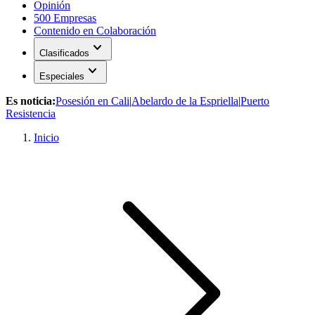
Opinión
500 Empresas
Contenido en Colaboración
expand_more
Clasificados
expand_more
Especiales
Es noticia:
Posesión en Cali
|
Abelardo de la Espriella
|
Puerto
Resistencia
Inicio