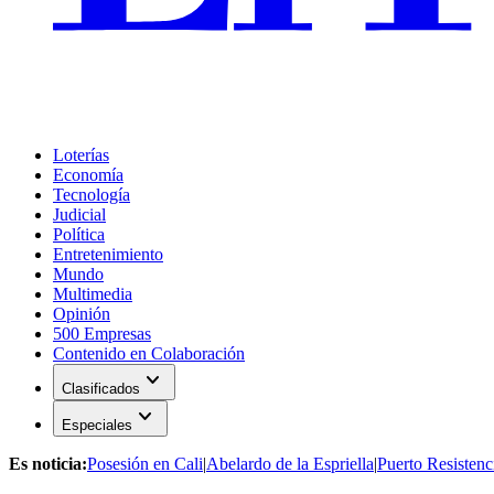
Loterías
Economía
Tecnología
Judicial
Política
Entretenimiento
Mundo
Multimedia
Opinión
500 Empresas
Contenido en Colaboración
expand_more
Clasificados
expand_more
Especiales
Es noticia:
Posesión en Cali
|
Abelardo de la Espriella
|
Puerto Resistenc