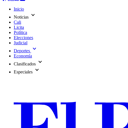
Inicio
expand_more
Noticias
Cali
Licita
Política
Elecciones
Judicial
expand_more
Deportes
Economía
expand_more
Clasificados
expand_more
Especiales