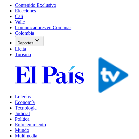
Contenido Exclusivo
Elecciones
Cali
Valle
Comunicadores en Comunas
Colombia
expand_more
Deportes
Licita
Turismo
Loterías
Economía
Tecnología
Judicial
Política
Entretenimiento
Mundo
Multimedia