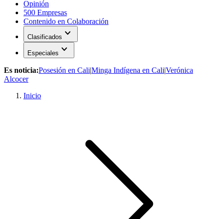
Opinión
500 Empresas
Contenido en Colaboración
expand_more
Clasificados
expand_more
Especiales
Es noticia:
Posesión en Cali
|
Minga Indígena en Cali
|
Verónica
Alcocer
Inicio