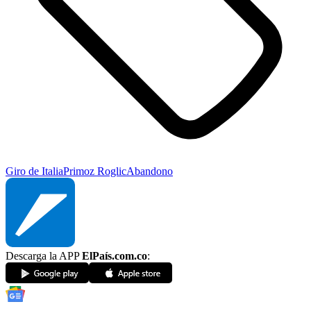
Giro de Italia
Primoz Roglic
Abandono
Descarga la APP
ElPaís.com.co
: