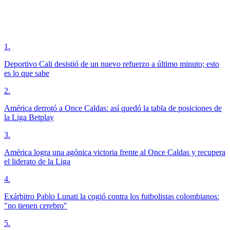
1
.
Deportivo Cali desistió de un nuevo refuerzo a último minuto; esto
es lo que sabe
2
.
América derrotó a Once Caldas: así quedó la tabla de posiciones de
la Liga Betplay
3
.
América logra una agónica victoria frente al Once Caldas y recupera
el liderato de la Liga
4
.
Exárbitro Pablo Lunati la cogió contra los futbolistas colombianos:
"no tienen cerebro"
5
.