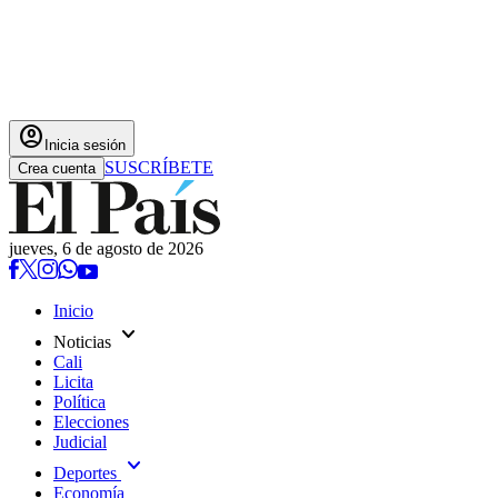
account_circle
Inicia sesión
SUSCRÍBETE
Crea cuenta
jueves, 6 de agosto de 2026
Inicio
expand_more
Noticias
Cali
Licita
Política
Elecciones
Judicial
expand_more
Deportes
Economía