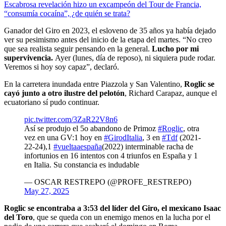
Escabrosa revelación hizo un excampeón del Tour de Francia,
“consumía cocaína”, ¿de quién se trata?
Ganador del Giro en 2023, el esloveno de 35 años ya había dejado
ver su pesimismo antes del inicio de la etapa del martes. “No creo
que sea realista seguir pensando en la general.
Lucho por mi
supervivencia.
Ayer (lunes, día de reposo), ni siquiera pude rodar.
Veremos si hoy soy capaz”, declaró.
En la carretera inundada entre Piazzola y San Valentino,
Roglic se
cayó junto a otro ilustre del pelotón
, Richard Carapaz, aunque el
ecuatoriano sí pudo continuar.
pic.twitter.com/3ZaR22V8n6
Así se produjo el 5o abandono de Primoz
#Roglic
, otra
vez en una GV:1 hoy en
#GirodItalia
, 3 en
#Tdf
(2021-
22-24),1
#vueltaaespaña
(2022) interminable racha de
infortunios en 16 intentos con 4 triunfos en España y 1
en Italia. Su constancia es indudable
— OSCAR RESTREPO (@PROFE_RESTREPO)
May 27, 2025
Roglic se encontraba a 3:53 del líder del Giro, el mexicano Isaac
del Toro
, que se queda con un enemigo menos en la lucha por el