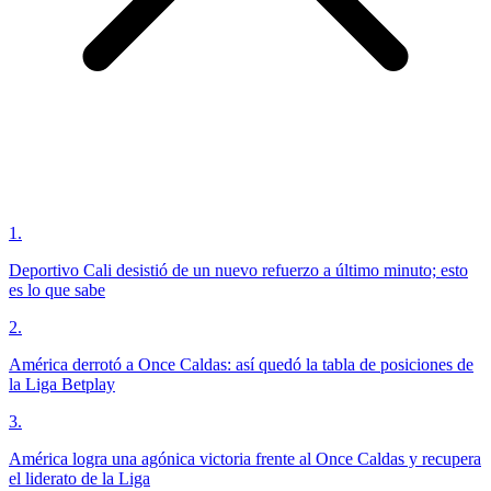
1
.
Deportivo Cali desistió de un nuevo refuerzo a último minuto; esto
es lo que sabe
2
.
América derrotó a Once Caldas: así quedó la tabla de posiciones de
la Liga Betplay
3
.
América logra una agónica victoria frente al Once Caldas y recupera
el liderato de la Liga