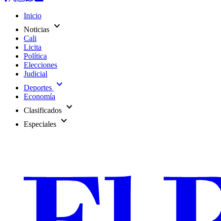
Inicio
expand_more
Noticias
Cali
Licita
Política
Elecciones
Judicial
expand_more
Deportes
Economía
expand_more
Clasificados
expand_more
Especiales