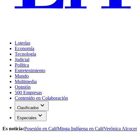
Loterías
Economía
Tecnología
Judicial
Política
Entretenimiento
Mundo
Multimedia
Opinión
500 Empresas
Contenido en Colaboración
expand_more
Clasificados
expand_more
Especiales
Es noticia:
Posesión en Cali
|
Minga Indígena en Cali
|
Verónica Alcocer