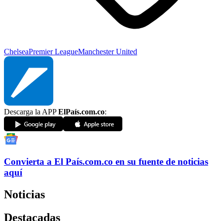
Chelsea
Premier League
Manchester United
Descarga la APP
ElPaís.com.co
:
Convierta a
El País
.com.co
en su fuente de noticias
aquí
Noticias
Destacadas