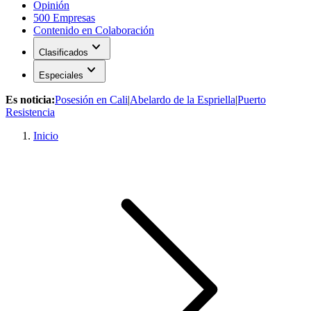
Opinión
500 Empresas
Contenido en Colaboración
expand_more
Clasificados
expand_more
Especiales
Es noticia:
Posesión en Cali
|
Abelardo de la Espriella
|
Puerto
Resistencia
Inicio