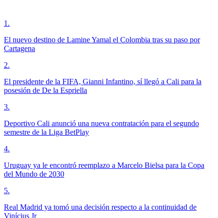
1
.
El nuevo destino de Lamine Yamal el Colombia tras su paso por
Cartagena
2
.
El presidente de la FIFA, Gianni Infantino, sí llegó a Cali para la
posesión de De la Espriella
3
.
Deportivo Cali anunció una nueva contratación para el segundo
semestre de la Liga BetPlay
4
.
Uruguay ya le encontró reemplazo a Marcelo Bielsa para la Copa
del Mundo de 2030
5
.
Real Madrid ya tomó una decisión respecto a la continuidad de
Vinícius Jr