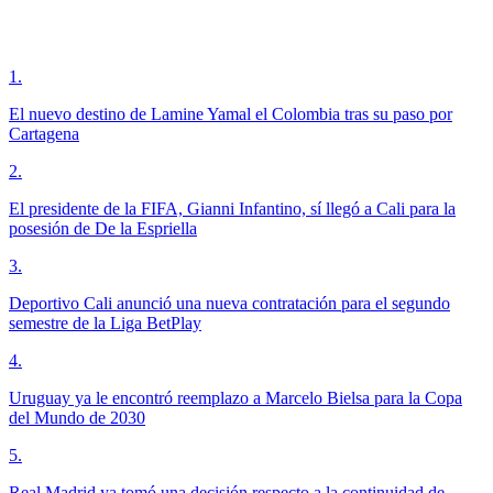
1
.
El nuevo destino de Lamine Yamal el Colombia tras su paso por
Cartagena
2
.
El presidente de la FIFA, Gianni Infantino, sí llegó a Cali para la
posesión de De la Espriella
3
.
Deportivo Cali anunció una nueva contratación para el segundo
semestre de la Liga BetPlay
4
.
Uruguay ya le encontró reemplazo a Marcelo Bielsa para la Copa
del Mundo de 2030
5
.
Real Madrid ya tomó una decisión respecto a la continuidad de