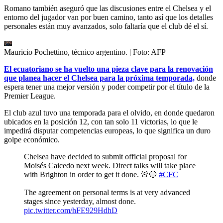
Romano también aseguró que las discusiones entre el Chelsea y el
entorno del jugador van por buen camino, tanto así que los detalles
personales están muy avanzados, solo faltaría que el club dé el sí.
Mauricio Pochettino, técnico argentino.
| Foto:
AFP
El ecuatoriano se ha vuelto una pieza clave para la renovación
que planea hacer el Chelsea para la próxima temporada,
donde
espera tener una mejor versión y poder competir por el título de la
Premier League.
El club azul tuvo una temporada para el olvido, en donde quedaron
ubicados en la posición 12, con tan solo 11 victorias, lo que le
impedirá disputar competencias europeas, lo que significa un duro
golpe económico.
Chelsea have decided to submit official proposal for
Moisés Caicedo next week. Direct talks will take place
with Brighton in order to get it done. 🚨🔵
#CFC
The agreement on personal terms is at very advanced
stages since yesterday, almost done.
pic.twitter.com/hFE929HdhD