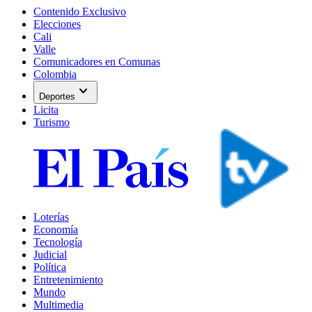
Contenido Exclusivo
Elecciones
Cali
Valle
Comunicadores en Comunas
Colombia
expand_more
Deportes
Licita
Turismo
Loterías
Economía
Tecnología
Judicial
Política
Entretenimiento
Mundo
Multimedia