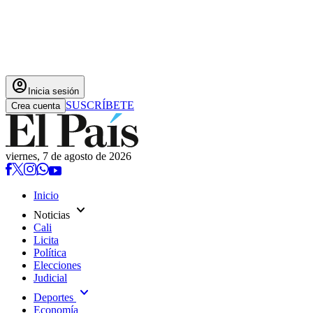
account_circle
Inicia sesión
SUSCRÍBETE
Crea cuenta
viernes, 7 de agosto de 2026
Inicio
expand_more
Noticias
Cali
Licita
Política
Elecciones
Judicial
expand_more
Deportes
Economía