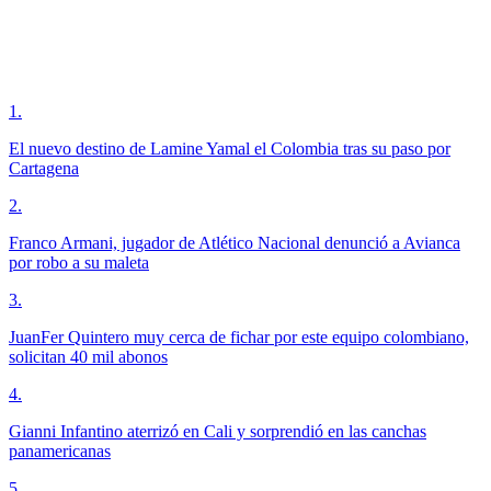
1
.
El nuevo destino de Lamine Yamal el Colombia tras su paso por
Cartagena
2
.
Franco Armani, jugador de Atlético Nacional denunció a Avianca
por robo a su maleta
3
.
JuanFer Quintero muy cerca de fichar por este equipo colombiano,
solicitan 40 mil abonos
4
.
Gianni Infantino aterrizó en Cali y sorprendió en las canchas
panamericanas
5
.