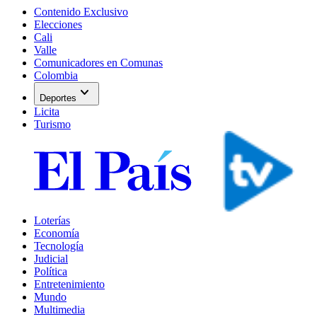
Contenido Exclusivo
Elecciones
Cali
Valle
Comunicadores en Comunas
Colombia
expand_more
Deportes
Licita
Turismo
Loterías
Economía
Tecnología
Judicial
Política
Entretenimiento
Mundo
Multimedia