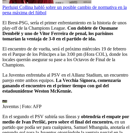
Pierluigi Collina habló sobre un posible cambio de normativa en la
pena máxima del fútbol
El Brest-PSG, sería el primer enfrentamiento en la historia de unos
play-off de la Champions League.
Con doblete de Ousmane
Dembélé y uno de Vitor Ferreira de penal, los parisinos
tomarían la ventaja de 3-0 en el partido de ida.
El encuentro de de vuelta, será el próximo miércoles 19 de febrero
en el Parque de los Príncipes a las 3:00 pm (Hora COL), donde los
locales querrán asegurar su pase a los Octavos de Final de la
Champions.
La Juventus enfrentaba al PSV en el Allianz Stadium, un encuentro
parejo entre ambos equipos.
La Vecchia Signora, comenzaría
ganando el encuentro en el primer tiempo con gol del
estadounidense Weston McKennie.
Juventus
| Foto:
AFP
En el segundo el PSV subiría sus líneas y
obtendría el empate por
medio de Ivan Perišić, pero sobre el final del encuentro,
en un
partido que podía ser para cualquiera, Samuel Mbangula, anotaría el
segundo gol para la Juventus otorgándole la ventaja parcial en la