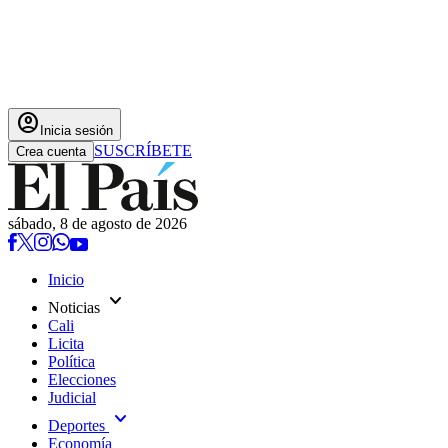
account_circle
Inicia sesión
SUSCRÍBETE
Crea cuenta
sábado, 8 de agosto de 2026
Inicio
expand_more
Noticias
Cali
Licita
Política
Elecciones
Judicial
expand_more
Deportes
Economía