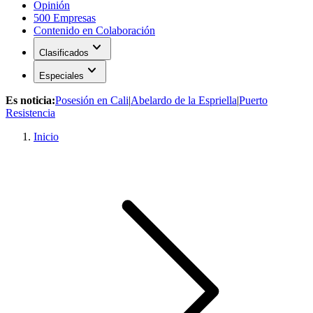
Opinión
500 Empresas
Contenido en Colaboración
expand_more
Clasificados
expand_more
Especiales
Es noticia:
Posesión en Cali
|
Abelardo de la Espriella
|
Puerto
Resistencia
Inicio