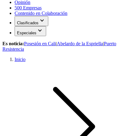
Opinión
500 Empresas
Contenido en Colaboración
expand_more
Clasificados
expand_more
Especiales
Es noticia:
Posesión en Cali
|
Abelardo de la Espriella
|
Puerto
Resistencia
Inicio