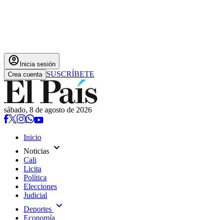
account_circle
Inicia sesión
SUSCRÍBETE
Crea cuenta
sábado, 8 de agosto de 2026
Inicio
expand_more
Noticias
Cali
Licita
Política
Elecciones
Judicial
expand_more
Deportes
Economía