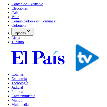
Contenido Exclusivo
Elecciones
Cali
Valle
Comunicadores en Comunas
Colombia
expand_more
Deportes
Licita
Turismo
Loterías
Economía
Tecnología
Judicial
Política
Entretenimiento
Mundo
Multimedia