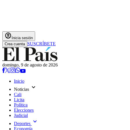
account_circle
Inicia sesión
SUSCRÍBETE
Crea cuenta
domingo, 9 de agosto de 2026
Inicio
expand_more
Noticias
Cali
Licita
Política
Elecciones
Judicial
expand_more
Deportes
Economía