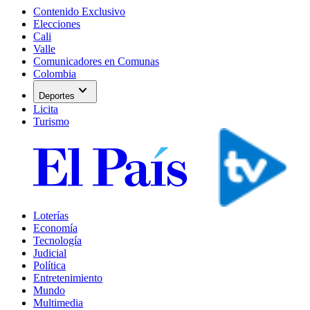
Contenido Exclusivo
Elecciones
Cali
Valle
Comunicadores en Comunas
Colombia
expand_more
Deportes
Licita
Turismo
Loterías
Economía
Tecnología
Judicial
Política
Entretenimiento
Mundo
Multimedia