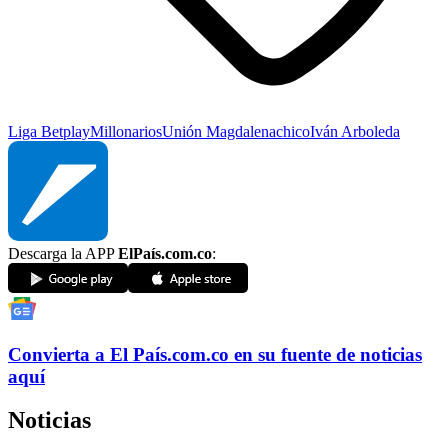
Liga Betplay
Millonarios
Unión Magdalena
chico
Iván Arboleda
Descarga la APP
ElPaís.com.co
:
Convierta a
El País
.com.co
en su fuente de noticias
aquí
Noticias