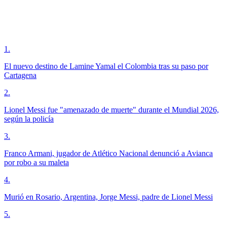
1
.
El nuevo destino de Lamine Yamal el Colombia tras su paso por
Cartagena
2
.
Lionel Messi fue "amenazado de muerte" durante el Mundial 2026,
según la policía
3
.
Franco Armani, jugador de Atlético Nacional denunció a Avianca
por robo a su maleta
4
.
Murió en Rosario, Argentina, Jorge Messi, padre de Lionel Messi
5
.