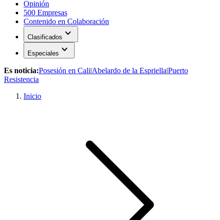
Opinión
500 Empresas
Contenido en Colaboración
expand_more
Clasificados
expand_more
Especiales
Es noticia:
Posesión en Cali
|
Abelardo de la Espriella
|
Puerto
Resistencia
Inicio