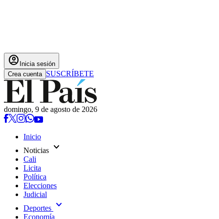
account_circle
Inicia sesión
SUSCRÍBETE
Crea cuenta
domingo, 9 de agosto de 2026
Inicio
expand_more
Noticias
Cali
Licita
Política
Elecciones
Judicial
expand_more
Deportes
Economía