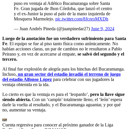
puso en ventaja al Atlético Bucamaranga sobre Santa
Fe. Gran jugada de Jhon Córdoba, que lanzó el centro
y el ex-Junior la puso al palo de la mano izquierda de
Mosquera Marmolejo.
pic.twitter.com/8JcreoMXDh
— Juan Andrés Pineda (@juanpinedar27)
June 9, 2024
Luego de la anotación fue un verdadero sufrimiento para Santa
Fe
. El equipo se fue al piso tanto física como anímicamente. No
habían acciones claras, un par de cambios no le resultaron a Pablo
Peirano y, en vez de acercarse al empate,
se salvó del segundo y el
tercero.
Al final fue explosión de alegría para los hinchas del Bucaramanga.
Incluso,
un gran sector del estadio invadió el terreno de juego
del estadio Alfonso López
para celebrar con sus jugadores la
ventaja obtenida en la ida.
Lo cierto es que la ventaja es para el ‘leopardo’,
pero la llave sigue
siendo abierta.
Con un ‘campín’ totalmente lleno, el ‘león’ espera
darle la vuelta al resultado, y el Bucaramanga aguantar, y por qué
no, aumentar su ventaja.
Cuenta regresiva para conocer al próximo ganador de la Liga