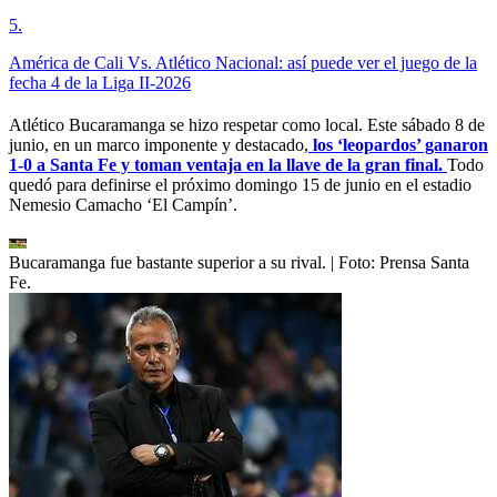
5
.
América de Cali Vs. Atlético Nacional: así puede ver el juego de la
fecha 4 de la Liga II-2026
Atlético Bucaramanga se hizo respetar como local. Este sábado 8 de
junio, en un marco imponente y destacado,
los ‘leopardos’ ganaron
1-0 a Santa Fe y toman ventaja en la llave de la gran final.
Todo
quedó para definirse el próximo domingo 15 de junio en el estadio
Nemesio Camacho ‘El Campín’.
Bucaramanga fue bastante superior a su rival.
| Foto:
Prensa Santa
Fe.