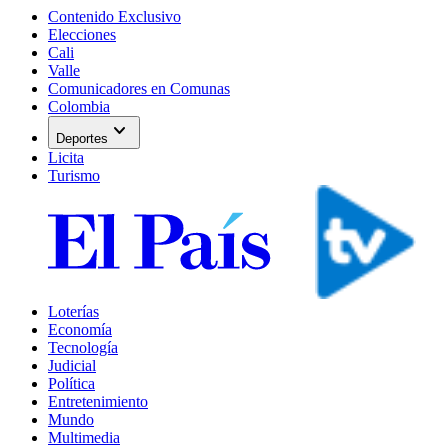
Contenido Exclusivo
Elecciones
Cali
Valle
Comunicadores en Comunas
Colombia
expand_more
Deportes
Licita
Turismo
Loterías
Economía
Tecnología
Judicial
Política
Entretenimiento
Mundo
Multimedia