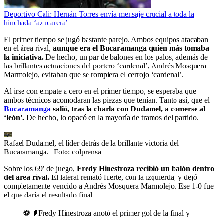
Deportivo Cali: Hernán Torres envía mensaje crucial a toda la
hinchada ‘azucarera’
El primer tiempo se jugó bastante parejo. Ambos equipos atacaban
en el área rival,
aunque era el Bucaramanga quien más tomaba
la iniciativa.
De hecho, un par de balones en los palos, además de
las brillantes actuaciones del portero ‘cardenal’, Andrés Mosquera
Marmolejo, evitaban que se rompiera el cerrojo ‘cardenal’.
Al irse con empate a cero en el primer tiempo, se esperaba que
ambos técnicos acomodaran las piezas que tenían. Tanto así, que el
Bucaramanga
salió, tras la charla con Dudamel, a comerse al
‘león’.
De hecho, lo opacó en la mayoría de tramos del partido.
Rafael Dudamel, el líder detrás de la brillante victoria del
Bucaramanga.
| Foto:
colprensa
Sobre los 69′ de juego,
Fredy Hinestroza recibió un balón dentro
del área rival.
El lateral remató fuerte, con la izquierda, y dejó
completamente vencido a Andrés Mosquera Marmolejo. Ese 1-0 fue
el que daría el resultado final.
⚽️🔰Fredy Hinestroza anotó el primer gol de la final y