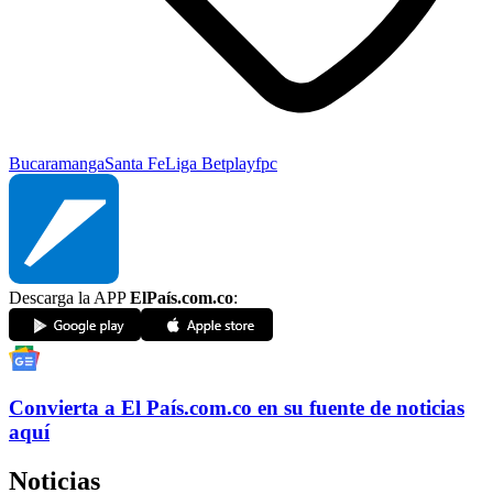
Bucaramanga
Santa Fe
Liga Betplay
fpc
Descarga la APP
ElPaís.com.co
:
Convierta a
El País
.com.co
en su fuente de noticias
aquí
Noticias