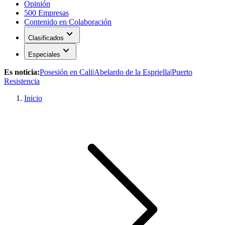
Opinión
500 Empresas
Contenido en Colaboración
expand_more
Clasificados
expand_more
Especiales
Es noticia:
Posesión en Cali
|
Abelardo de la Espriella
|
Puerto
Resistencia
Inicio