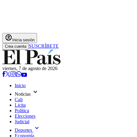
account_circle
Inicia sesión
SUSCRÍBETE
Crea cuenta
viernes, 7 de agosto de 2026
Inicio
expand_more
Noticias
Cali
Licita
Política
Elecciones
Judicial
expand_more
Deportes
Economía