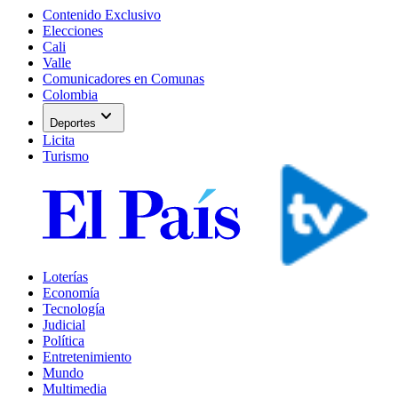
Contenido Exclusivo
Elecciones
Cali
Valle
Comunicadores en Comunas
Colombia
expand_more
Deportes
Licita
Turismo
Loterías
Economía
Tecnología
Judicial
Política
Entretenimiento
Mundo
Multimedia