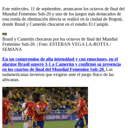
Este miércoles, 11 de septiembre, arrancaron los octavos de final del
Mundial Femenino Sub-20 y uno de los juegos más destacados de
esta ronda de eliminación directa se realizó en la ciudad de Bogotá,
donde Brasil y Camerún chocaron en el estadio El Campín.
Brasil y Camerún chocaron por los octavos de final del Mundial
Femenino Sub-20.
| Foto:
ESTEBAN VEGA LA-ROTTA /
SEMANA
En un compromiso de alta intensidad y con emociones, en el
alargue Brasil superó 3-1 a Camerún y confirmó su presencia
en los cuartos de final del Mundial Femenino Sub-20
.
Las
sudamericanas tuvieron que exigirse ante el juego físico de las
africanas.