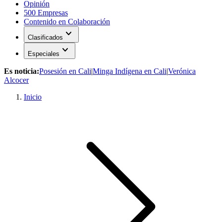
Opinión
500 Empresas
Contenido en Colaboración
expand_more
Clasificados
expand_more
Especiales
Es noticia:
Posesión en Cali
|
Minga Indígena en Cali
|
Verónica
Alcocer
Inicio