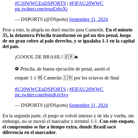
#U20WWCEnDSPORTS
|
#FIFAU20WWC
pic.twitter.com/renaEr6oXi
— DSPORTS (@DSports)
September 11, 2024
Pese a esto, la alegría no duró mucho para Camerún.
En el minuto
35, la delantera Priscila transformó en gol un tiro penal, luego
de un gran cobro al palo derecho, y se igualaba 1-1 en la capital
del país
.
¡GOOOL DE BRASIL! 🇧🇷🔥
⚽ Priscila, de buena ejecución de penal, anotó el
empate 1-1 🆚 Camerún 🇨🇲 por los octavos de final
#U20WWCEnDSPORTS
|
#FIFAU20WWC
pic.twitter.com/hjguKetAvs
— DSPORTS (@DSports)
September 11, 2024
En la segunda parte, el juego se volvió intenso y de ida y vuelta, sin
embargo, no se movió el marcador y terminó 1-1.
Con este empate,
el compromiso se fue a tiempo extra, donde Brasil sacó
diferencia en el marcador
.