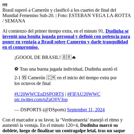
Brasil superó a Camerún y clasificó a los cuartos de final del
Mundial Femenino Sub-20.
| Foto:
ESTEBAN VEGA LA-ROTTA
/ SEMANA
Al comienzo del primer tiempo extra, en el minuto 91,
Dudinha se
inventó una bonita jugada personal y definió con potencia para
poner en ventaja a Brasil sobre Camerún y darle tranquilidad
en el compromiso
.
¡GOOOL DE BRASIL! 🇧🇷🔥
⚽ Tras una buena jugada individual, Dudinha anotó el
2-1 🆚 Camerún 🇨🇲 en el inicio del tiempo extra por
los octavos de final
#U20WWCEnDSPORTS
|
#FIFAU20WWC
pic.twitter.com/nZpOfjVJop
— DSPORTS (@DSports)
September 11, 2024
Con el marcador a su favor, la ‘Verdeamarela’ manejó el ritmo y
aumentó la ventaja. En el minuto 120+4,
Dudinha marcó su
doblete, luego de finalizar un contragolpe letal, tras un saque