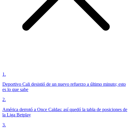
1
.
Deportivo Cali desistió de un nuevo refuerzo a último minuto; esto
es lo que sabe
2
.
América derrotó a Once Caldas: así quedó la tabla de posiciones de
la Liga Betplay
3
.