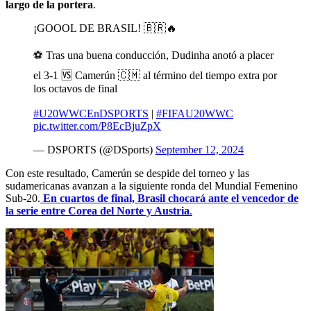
largo de la portera
.
¡GOOOL DE BRASIL! 🇧🇷🔥
⚽ Tras una buena conducción, Dudinha anotó a placer
el 3-1 🆚 Camerún 🇨🇲 al término del tiempo extra por
los octavos de final
#U20WWCEnDSPORTS
|
#FIFAU20WWC
pic.twitter.com/P8EcBjuZpX
— DSPORTS (@DSports)
September 12, 2024
Con este resultado, Camerún se despide del torneo y las
sudamericanas avanzan a la siguiente ronda del Mundial Femenino
Sub-20.
En cuartos de final, Brasil chocará ante el vencedor de
la serie entre Corea del Norte y Austria
.