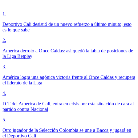
1
.
Deportivo Cali desistió de un nuevo refuerzo a último minuto; esto
es lo que sabe
2
.
América derrotó a Once Caldas: así quedó la tabla de posiciones de
la Liga Betplay
3
.
América logra una agónica victoria frente al Once Caldas y recupera
el liderato de la Liga
4
.
D.T del América de Cali, entra en crisis por esta situación de cara al
partido contra Nacional
5
.
Otro jugador de la Selección Colombia se une a Bacca y jugará en
el Deportivo Cali