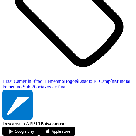
Brasil
Camerún
Fútbol Femenino
Bogotá
Estadio El Campín
Mundial
Femenino Sub 20
octavos de final
Descarga la APP
ElPaís.com.co
: