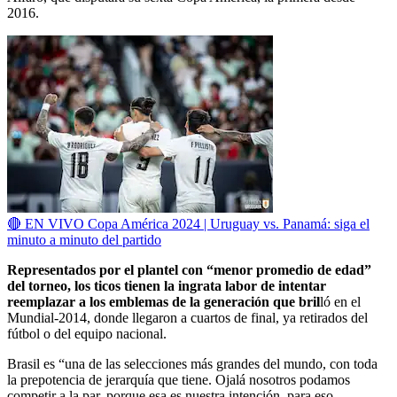
2016.
🔴 EN VIVO Copa América 2024 | Uruguay vs. Panamá: siga el
minuto a minuto del partido
Representados por el plantel con “menor promedio de edad”
del torneo, los ticos tienen la ingrata labor de intentar
reemplazar a los emblemas de la generación que bril
ló en el
Mundial-2014, donde llegaron a cuartos de final, ya retirados del
fútbol o del equipo nacional.
Brasil es “una de las selecciones más grandes del mundo, con toda
la prepotencia de jerarquía que tiene. Ojalá nosotros podamos
competir a la par, porque esa es nuestra intención, para eso