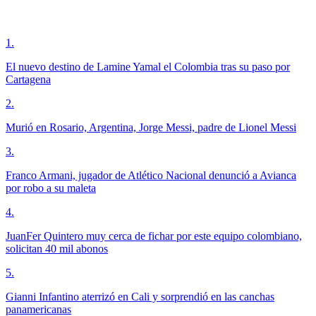
1
.
El nuevo destino de Lamine Yamal el Colombia tras su paso por
Cartagena
2
.
Murió en Rosario, Argentina, Jorge Messi, padre de Lionel Messi
3
.
Franco Armani, jugador de Atlético Nacional denunció a Avianca
por robo a su maleta
4
.
JuanFer Quintero muy cerca de fichar por este equipo colombiano,
solicitan 40 mil abonos
5
.
Gianni Infantino aterrizó en Cali y sorprendió en las canchas
panamericanas