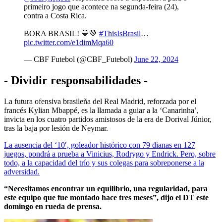
primeiro jogo que acontece na segunda-feira (24),
contra a Costa Rica.
BORA BRASIL! 💛💚
#ThisIsBrasil
…
pic.twitter.com/e1dimMqa60
— CBF Futebol (@CBF_Futebol)
June 22, 2024
- Dividir responsabilidades -
La futura ofensiva brasileña del Real Madrid, reforzada por el
francés Kylian Mbappé, es la llamada a guiar a la ‘Canarinha’,
invicta en los cuatro partidos amistosos de la era de Dorival Júnior,
tras la baja por lesión de Neymar.
La ausencia del ‘10′, goleador histórico con 79 dianas en 127
juegos, pondrá a prueba a Vinicius, Rodrygo y Endrick. Pero, sobre
todo, a la capacidad del trío y sus colegas para sobreponerse a la
adversidad.
“Necesitamos encontrar un equilibrio, una regularidad, para
este equipo que fue montado hace tres meses”, dijo el DT este
domingo en rueda de prensa.