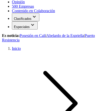
Opinión
500 Empresas
Contenido en Colaboración
expand_more
Clasificados
expand_more
Especiales
Es noticia:
Posesión en Cali
|
Abelardo de la Espriella
|
Puerto
Resistencia
Inicio