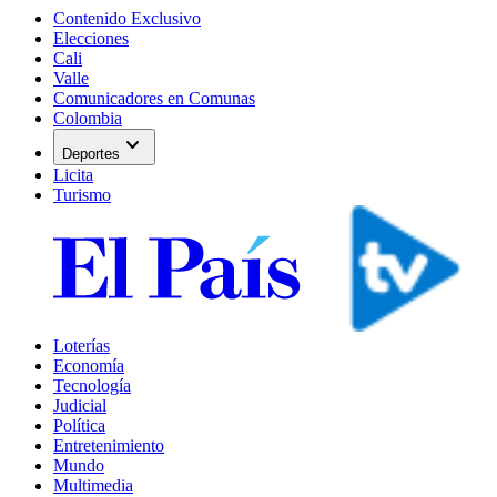
Contenido Exclusivo
Elecciones
Cali
Valle
Comunicadores en Comunas
Colombia
expand_more
Deportes
Licita
Turismo
Loterías
Economía
Tecnología
Judicial
Política
Entretenimiento
Mundo
Multimedia