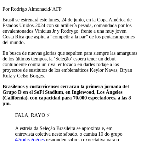
Por Rodrigo Almonacid/ AFP
Brasil se estrenará este lunes, 24 de junio, en la Copa América de
Estados Unidos-2024 con su artillería pesada, comandada por los
envalentonados Vinicius Jr y Rodrygo, frente a una muy joven
Costa Rica que aspira a “competir a la par” de los pentacampeones
del mundo.
En busca de nuevas glorias que sepulten para siempre las amarguras
de los últimos tiempos, la ‘Seleção’ espera tener un debut
contundente contra un rival enfocado en darles rodaje a los
proyectos de sustitutos de los emblemáticos Keylor Navas, Bryan
Ruiz y Celso Borges.
Brasileños y costarricenses cerrarán la primera jornada del
Grupo D en el SoFi Stadium, en Inglewood, Los Ángeles
(California), con capacidad para 70.000 espectadores, a las 8
pm.
FALA, RAYO ⚡️
A estreia da Seleção Brasileira se aproxima e, em
entrevista coletiva neste sábado, o camisa 10 do grupo
@rodrygogoes
respondeu sobre a expectativa para o