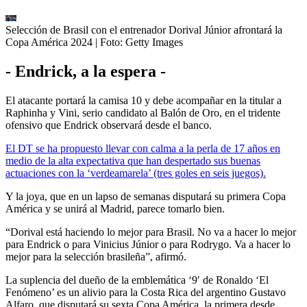
Selección de Brasil con el entrenador Dorival Júnior afrontará la
Copa América 2024
| Foto:
Getty Images
- Endrick, a la espera -
El atacante portará la camisa 10 y debe acompañar en la titular a
Raphinha y Vini, serio candidato al Balón de Oro, en el tridente
ofensivo que Endrick observará desde el banco.
El DT se ha propuesto llevar con calma a la perla de 17 años en
medio de la alta expectativa que han despertado sus buenas
actuaciones con la ‘verdeamarela’ (tres goles en seis juegos).
Y la joya, que en un lapso de semanas disputará su primera Copa
América y se unirá al Madrid, parece tomarlo bien.
“Dorival está haciendo lo mejor para Brasil. No va a hacer lo mejor
para Endrick o para Vinicius Júnior o para Rodrygo. Va a hacer lo
mejor para la selección brasileña”, afirmó.
La suplencia del dueño de la emblemática ‘9′ de Ronaldo ‘El
Fenómeno’ es un alivio para la Costa Rica del argentino Gustavo
Alfaro, que disputará su sexta Copa América, la primera desde