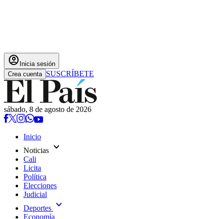
account_circle
Inicia sesión
SUSCRÍBETE
Crea cuenta
sábado, 8 de agosto de 2026
Inicio
expand_more
Noticias
Cali
Licita
Política
Elecciones
Judicial
expand_more
Deportes
Economía