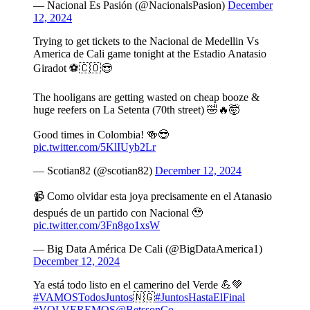
— Nacional Es Pasión (@NacionalsPasion)
December
12, 2024
Trying to get tickets to the Nacional de Medellin Vs
America de Cali game tonight at the Estadio Anatasio
Giradot ⚽️🇨🇴😎
The hooligans are getting wasted on cheap booze &
huge reefers on La Setenta (70th street) 🤣🔥🤯
Good times in Colombia! 🍻😎
pic.twitter.com/5KlIUyb2Lr
— Scotian82 (@scotian82)
December 12, 2024
📹 Como olvidar esta joya precisamente en el Atanasio
después de un partido con Nacional 🥹
pic.twitter.com/3Fn8go1xsW
— Big Data América De Cali (@BigDataAmerica1)
December 12, 2024
Ya está todo listo en el camerino del Verde 💪💚
#VAMOSTodosJuntos
🇳🇬
#JuntosHastaElFinal
#VOLVEREMOS
@BetssonCo