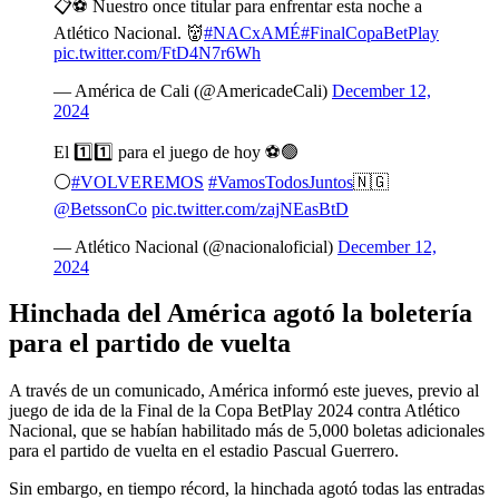
📋⚽ Nuestro once titular para enfrentar esta noche a
Atlético Nacional. 👹
#NACxAMÉ
#FinalCopaBetPlay
pic.twitter.com/FtD4N7r6Wh
— América de Cali (@AmericadeCali)
December 12,
2024
El 1️⃣1️⃣ para el juego de hoy ⚽️🟢
⚪️
#VOLVEREMOS
#VamosTodosJuntos
🇳🇬
@BetssonCo
pic.twitter.com/zajNEasBtD
— Atlético Nacional (@nacionaloficial)
December 12,
2024
Hinchada del América agotó la boletería
para el partido de vuelta
A través de un comunicado, América informó este jueves, previo al
juego de ida de la Final de la Copa BetPlay 2024 contra Atlético
Nacional, que se habían habilitado más de 5,000 boletas adicionales
para el partido de vuelta en el estadio Pascual Guerrero.
Sin embargo, en tiempo récord, la hinchada agotó todas las entradas