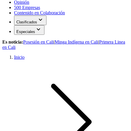
Opinión
500 Empresas
Contenido en Colaboración
expand_more
Clasificados
expand_more
Especiales
Es noticia:
Posesión en Cali
|
Minga Indígena en Cali
|
Primera Linea
en Cali
Inicio