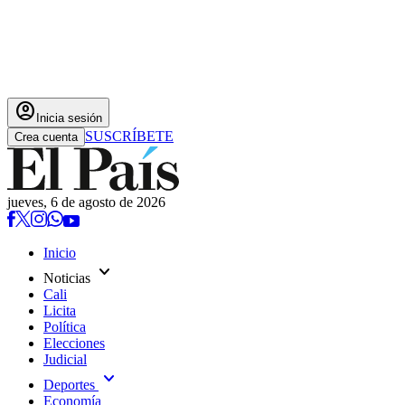
account_circle
Inicia sesión
SUSCRÍBETE
Crea cuenta
jueves, 6 de agosto de 2026
Inicio
expand_more
Noticias
Cali
Licita
Política
Elecciones
Judicial
expand_more
Deportes
Economía