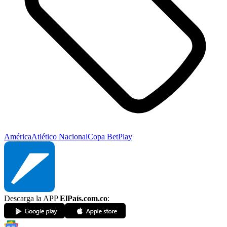
América
Atlético Nacional
Copa BetPlay
Descarga la APP
ElPaís.com.co
: