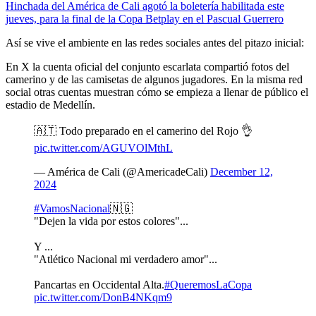
Hinchada del América de Cali agotó la boletería habilitada este
jueves, para la final de la Copa Betplay en el Pascual Guerrero
Así se vive el ambiente en las redes sociales antes del pitazo inicial:
En X la cuenta oficial del conjunto escarlata compartió fotos del
camerino y de las camisetas de algunos jugadores. En la misma red
social otras cuentas muestran cómo se empieza a llenar de público el
estadio de Medellín.
🇦🇹 Todo preparado en el camerino del Rojo 👌
pic.twitter.com/AGUVOlMthL
— América de Cali (@AmericadeCali)
December 12,
2024
#VamosNacional
🇳🇬
"Dejen la vida por estos colores"...
Y ...
"Atlético Nacional mi verdadero amor"...
Pancartas en Occidental Alta.
#QueremosLaCopa
pic.twitter.com/DonB4NKqm9