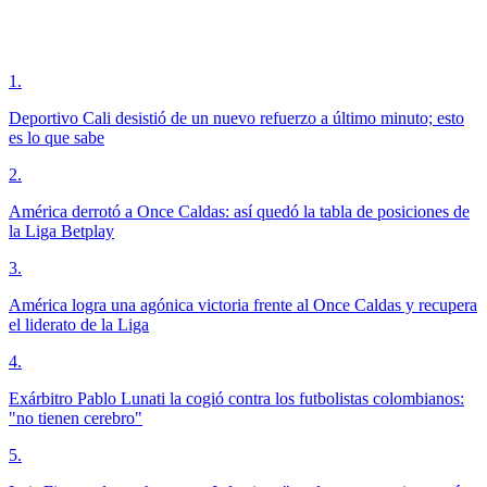
1
.
Deportivo Cali desistió de un nuevo refuerzo a último minuto; esto
es lo que sabe
2
.
América derrotó a Once Caldas: así quedó la tabla de posiciones de
la Liga Betplay
3
.
América logra una agónica victoria frente al Once Caldas y recupera
el liderato de la Liga
4
.
Exárbitro Pablo Lunati la cogió contra los futbolistas colombianos:
"no tienen cerebro"
5
.