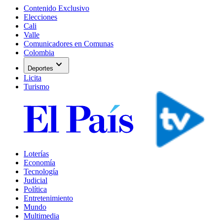
Contenido Exclusivo
Elecciones
Cali
Valle
Comunicadores en Comunas
Colombia
expand_more
Deportes
Licita
Turismo
Loterías
Economía
Tecnología
Judicial
Política
Entretenimiento
Mundo
Multimedia