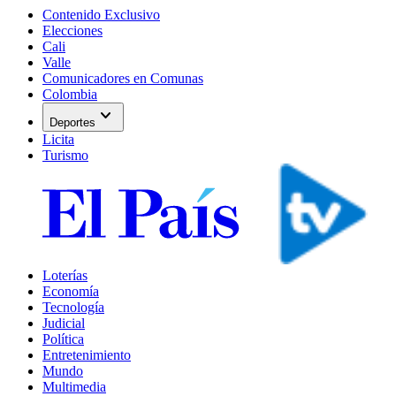
Contenido Exclusivo
Elecciones
Cali
Valle
Comunicadores en Comunas
Colombia
expand_more
Deportes
Licita
Turismo
Loterías
Economía
Tecnología
Judicial
Política
Entretenimiento
Mundo
Multimedia