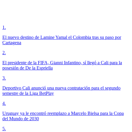
1
.
El nuevo destino de Lamine Yamal el Colombia tras su paso por
Cartagena
2
.
El presidente de la FIFA, Gianni Infantino, sí llegó a Cali para la
posesión de De la Espriella
3
.
Deportivo Cali anunció una nueva contratación para el segundo
semestre de la Liga BetPlay
4
.
Uruguay ya le encontró reemplazo a Marcelo Bielsa para la Copa
del Mundo de 2030
5
.