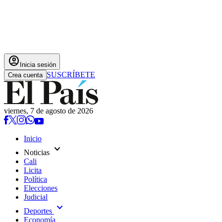
account_circle
Inicia sesión
SUSCRÍBETE
Crea cuenta
viernes, 7 de agosto de 2026
Inicio
expand_more
Noticias
Cali
Licita
Política
Elecciones
Judicial
expand_more
Deportes
Economía