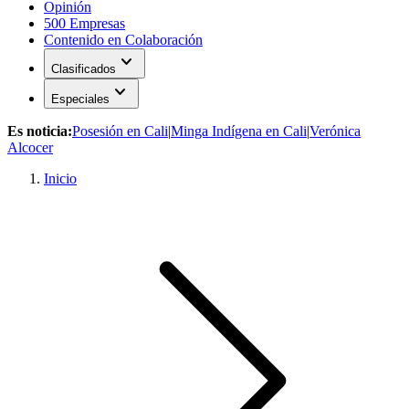
Opinión
500 Empresas
Contenido en Colaboración
expand_more
Clasificados
expand_more
Especiales
Es noticia:
Posesión en Cali
|
Minga Indígena en Cali
|
Verónica
Alcocer
Inicio