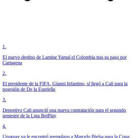
1
.
El nuevo destino de Lamine Yamal el Colombia tras su paso por
Cartagena
2
.
El presidente de la FIFA, Gianni Infantino, sí llegó a Cali para la
posesión de De la Espriella
3
.
Deportivo Cali anunció una nueva contratación para el segundo
semestre de la Liga BetPlay
4
.
Uruguay ya le encontró reemplazo a Marcelo Bielsa para la Copa