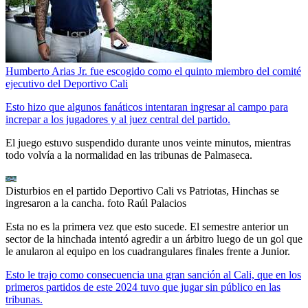
Humberto Arias Jr. fue escogido como el quinto miembro del comité
ejecutivo del Deportivo Cali
Esto hizo que algunos fanáticos intentaran ingresar al campo para
increpar a los jugadores y al juez central del partido.
El juego estuvo suspendido durante unos veinte minutos, mientras
todo volvía a la normalidad en las tribunas de Palmaseca.
Disturbios en el partido Deportivo Cali vs Patriotas, Hinchas se
ingresaron a la cancha. foto Raúl Palacios
Esta no es la primera vez que esto sucede. El semestre anterior un
sector de la hinchada intentó agredir a un árbitro luego de un gol que
le anularon al equipo en los cuadrangulares finales frente a Junior.
Esto le trajo como consecuencia una gran sanción al Cali, que en los
primeros partidos de este 2024 tuvo que jugar sin público en las
tribunas.