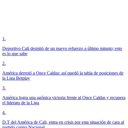
1
.
Deportivo Cali desistió de un nuevo refuerzo a último minuto; esto
es lo que sabe
2
.
América derrotó a Once Caldas: así quedó la tabla de posiciones de
la Liga Betplay
3
.
América logra una agónica victoria frente al Once Caldas y recupera
el liderato de la Liga
4
.
D.T del América de Cali, entra en crisis por esta situación de cara al
partido contra Nacional