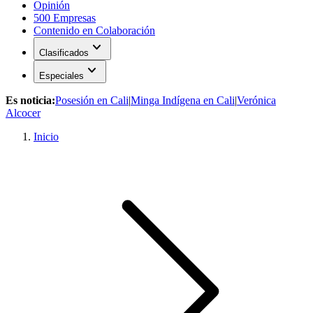
Opinión
500 Empresas
Contenido en Colaboración
expand_more
Clasificados
expand_more
Especiales
Es noticia:
Posesión en Cali
|
Minga Indígena en Cali
|
Verónica
Alcocer
Inicio