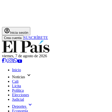
account_circle
Inicia sesión
SUSCRÍBETE
Crea cuenta
viernes, 7 de agosto de 2026
Inicio
expand_more
Noticias
Cali
Licita
Política
Elecciones
Judicial
expand_more
Deportes
Economía