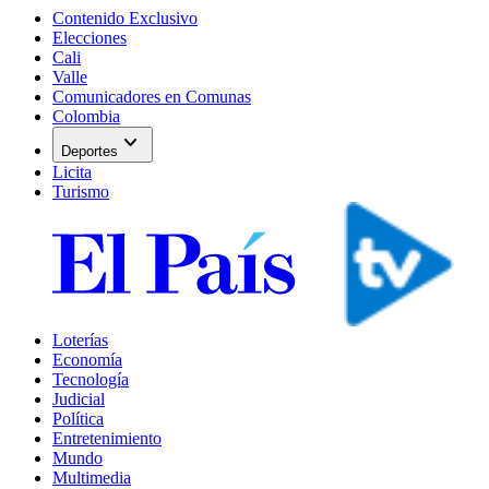
Contenido Exclusivo
Elecciones
Cali
Valle
Comunicadores en Comunas
Colombia
expand_more
Deportes
Licita
Turismo
Loterías
Economía
Tecnología
Judicial
Política
Entretenimiento
Mundo
Multimedia