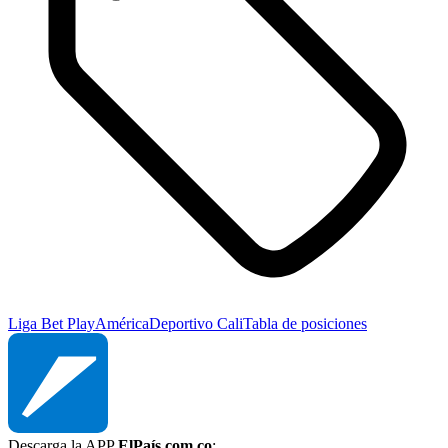
Liga Bet Play
América
Deportivo Cali
Tabla de posiciones
Descarga la APP
ElPaís.com.co
: