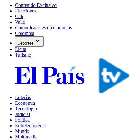
Contenido Exclusivo
Elecciones
Cali
Valle
Comunicadores en Comunas
Colombia
expand_more
Deportes
Licita
Turismo
Loterías
Economía
Tecnología
Judicial
Política
Entretenimiento
Mundo
Multimedia