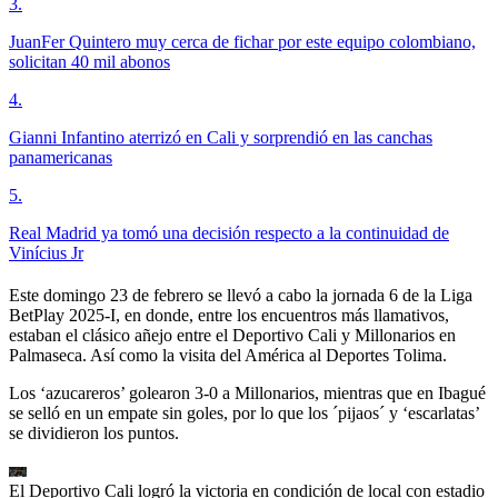
3
.
JuanFer Quintero muy cerca de fichar por este equipo colombiano,
solicitan 40 mil abonos
4
.
Gianni Infantino aterrizó en Cali y sorprendió en las canchas
panamericanas
5
.
Real Madrid ya tomó una decisión respecto a la continuidad de
Vinícius Jr
Este domingo 23 de febrero se llevó a cabo la jornada 6 de la Liga
BetPlay 2025-I, en donde, entre los encuentros más llamativos,
estaban el clásico añejo entre el Deportivo Cali y Millonarios en
Palmaseca. Así como la visita del América al Deportes Tolima.
Los ‘azucareros’ golearon 3-0 a Millonarios, mientras que en Ibagué
se selló en un empate sin goles, por lo que los ´pijaos´ y ‘escarlatas’
se dividieron los puntos.
El Deportivo Cali logró la victoria en condición de local con estadio