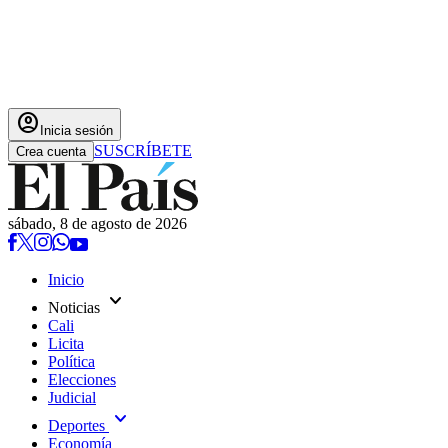
account_circle
Inicia sesión
SUSCRÍBETE
Crea cuenta
sábado, 8 de agosto de 2026
Inicio
expand_more
Noticias
Cali
Licita
Política
Elecciones
Judicial
expand_more
Deportes
Economía