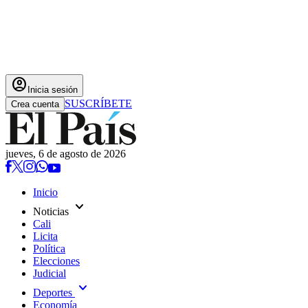
account_circle
Inicia sesión
SUSCRÍBETE
Crea cuenta
jueves, 6 de agosto de 2026
Inicio
expand_more
Noticias
Cali
Licita
Política
Elecciones
Judicial
expand_more
Deportes
Economía