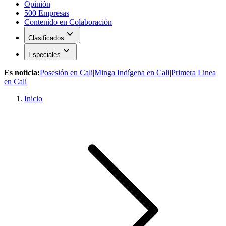
Opinión
500 Empresas
Contenido en Colaboración
expand_more
Clasificados
expand_more
Especiales
Es noticia:
Posesión en Cali
|
Minga Indígena en Cali
|
Primera Linea
en Cali
Inicio