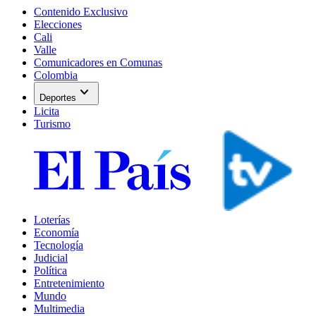
Contenido Exclusivo
Elecciones
Cali
Valle
Comunicadores en Comunas
Colombia
expand_more
Deportes
Licita
Turismo
Loterías
Economía
Tecnología
Judicial
Política
Entretenimiento
Mundo
Multimedia