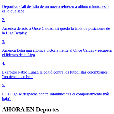
Deportivo Cali desistió de un nuevo refuerzo a último minuto; esto
es lo que sabe
2
.
América derrotó a Once Caldas: así quedó la tabla de posiciones de
la Liga Betplay
3
.
América logra una agónica victoria frente al Once Caldas y recupera
el liderato de la Liga
4
.
Exárbitro Pablo Lunati la cogió contra los futbolistas colombianos:
"no tienen cerebro"
5
.
Luis Figo se despacha contra Infantino: "es el comportamiento más
bajo"
AHORA EN
Deportes