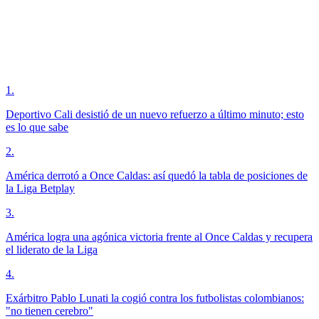
1
.
Deportivo Cali desistió de un nuevo refuerzo a último minuto; esto
es lo que sabe
2
.
América derrotó a Once Caldas: así quedó la tabla de posiciones de
la Liga Betplay
3
.
América logra una agónica victoria frente al Once Caldas y recupera
el liderato de la Liga
4
.
Exárbitro Pablo Lunati la cogió contra los futbolistas colombianos:
"no tienen cerebro"