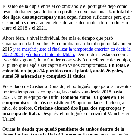
El saldo de la dupla entre el colombiano y el portugués dejó como
resultado haber ganado todo lo posible a nivel nacional.
Un total de
dos ligas, dos supercopas y una copa,
fueron suficientes para que
sus nombres quedaran en letras doradas dentro del club. Todo esto
entre el 2018 y el 2021.
Ahora bien, a nivel individual, fue más el tiempo que pasó
Cuadrado en la Juventus. El colombiano arribó al equipo italiano en
2015
y se marchó justo al finalizar la temporada anterior, es decir, la
2022-2023, yéndose al Inter de Milán.
Dentro de su estancia con la
‘vecchia signora’, Juan Guillermo se volvió un referente del equipo,
al punto que llegó a ser capitán en varios compromisos.
En total, el
colombiano jugó 314 partidos con el plantel, anotó 26 goles,
sumó 59 asistencias y conquistó 11 títulos.
Por el lado de Cristiano Ronaldo, el portugués jugó para la Juventus
por tres temporadas completas, las cuales van desde 2018 hasta
2021. Con el equipo de Turín,
Ronaldo sumó 101 goles en 134
compromisos
, además de asistir en 19 oportunidades. Incluso, a
nivel de trofeos,
Cristiano alcanzó dos ligas, dos supercopas y
una copa de Italia.
Después, el portugués se movió al Manchester
United.
Quizás
la deuda que quedó pendiente de ambos dentro de la
Juventus fue ganar la Uefa Champions League
, pues en ninguna