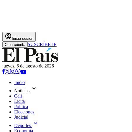
account_circle
Inicia sesión
SUSCRÍBETE
Crea cuenta
jueves, 6 de agosto de 2026
Inicio
expand_more
Noticias
Cali
Licita
Política
Elecciones
Judicial
expand_more
Deportes
Economía