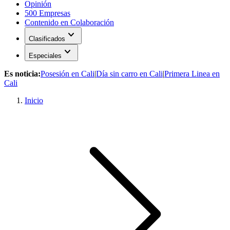
Opinión
500 Empresas
Contenido en Colaboración
expand_more
Clasificados
expand_more
Especiales
Es noticia:
Posesión en Cali
|
Día sin carro en Cali
|
Primera Linea en
Cali
Inicio