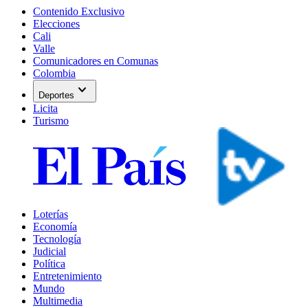
Contenido Exclusivo
Elecciones
Cali
Valle
Comunicadores en Comunas
Colombia
expand_more
Deportes
Licita
Turismo
Loterías
Economía
Tecnología
Judicial
Política
Entretenimiento
Mundo
Multimedia