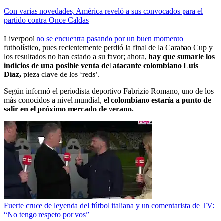
Con varias novedades, América reveló a sus convocados para el
partido contra Once Caldas
Liverpool
no se encuentra pasando por un buen momento
futbolístico, pues recientemente perdió la final de la Carabao Cup y
los resultados no han estado a su favor; ahora,
hay que sumarle los
indicios de una posible venta del atacante colombiano Luis
Díaz,
pieza clave de los ‘reds’.
Según informó el periodista deportivo Fabrizio Romano, uno de los
más conocidos a nivel mundial,
el colombiano estaría a punto de
salir en el próximo mercado de verano.
Fuerte cruce de leyenda del fútbol italiana y un comentarista de TV:
“No tengo respeto por vos”