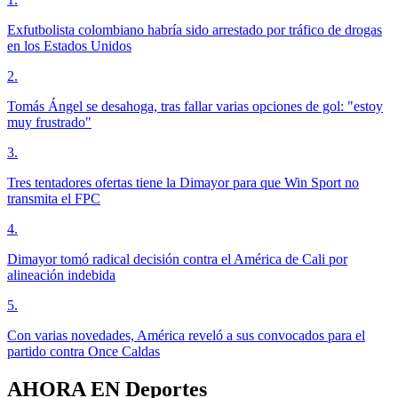
Exfutbolista colombiano habría sido arrestado por tráfico de drogas
en los Estados Unidos
2
.
Tomás Ángel se desahoga, tras fallar varias opciones de gol: "estoy
muy frustrado"
3
.
Tres tentadores ofertas tiene la Dimayor para que Win Sport no
transmita el FPC
4
.
Dimayor tomó radical decisión contra el América de Cali por
alineación indebida
5
.
Con varias novedades, América reveló a sus convocados para el
partido contra Once Caldas
AHORA EN
Deportes