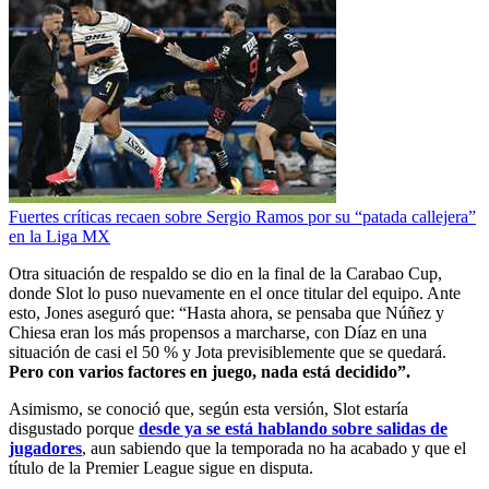
Fuertes críticas recaen sobre Sergio Ramos por su “patada callejera”
en la Liga MX
Otra situación de respaldo se dio en la final de la Carabao Cup,
donde Slot lo puso nuevamente en el once titular del equipo. Ante
esto, Jones aseguró que: “Hasta ahora, se pensaba que Núñez y
Chiesa eran los más propensos a marcharse, con Díaz en una
situación de casi el 50 % y Jota previsiblemente que se quedará.
Pero con varios factores en juego, nada está decidido”.
Asimismo, se conoció que, según esta versión, Slot estaría
disgustado porque
desde ya se está hablando sobre salidas de
jugadores
, aun sabiendo que la temporada no ha acabado y que el
título de la Premier League sigue en disputa.