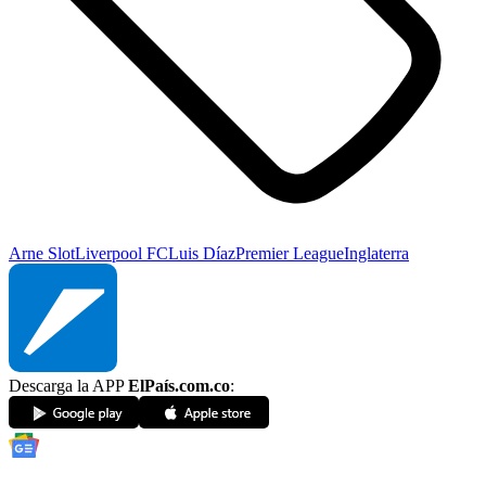
Arne Slot
Liverpool FC
Luis Díaz
Premier League
Inglaterra
Descarga la APP
ElPaís.com.co
: