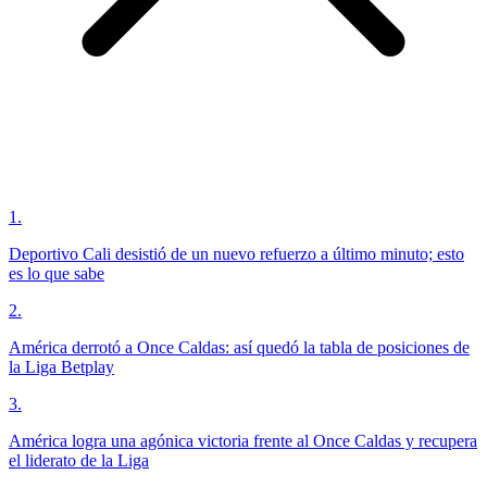
1
.
Deportivo Cali desistió de un nuevo refuerzo a último minuto; esto
es lo que sabe
2
.
América derrotó a Once Caldas: así quedó la tabla de posiciones de
la Liga Betplay
3
.
América logra una agónica victoria frente al Once Caldas y recupera
el liderato de la Liga