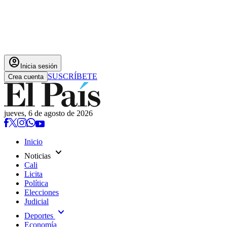
account_circle
Inicia sesión
SUSCRÍBETE
Crea cuenta
jueves, 6 de agosto de 2026
Inicio
expand_more
Noticias
Cali
Licita
Política
Elecciones
Judicial
expand_more
Deportes
Economía