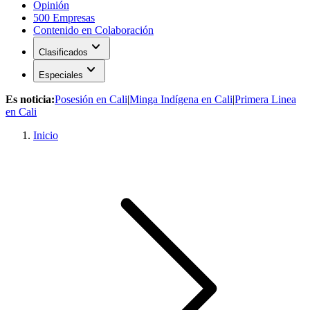
Opinión
500 Empresas
Contenido en Colaboración
expand_more
Clasificados
expand_more
Especiales
Es noticia:
Posesión en Cali
|
Minga Indígena en Cali
|
Primera Linea
en Cali
Inicio