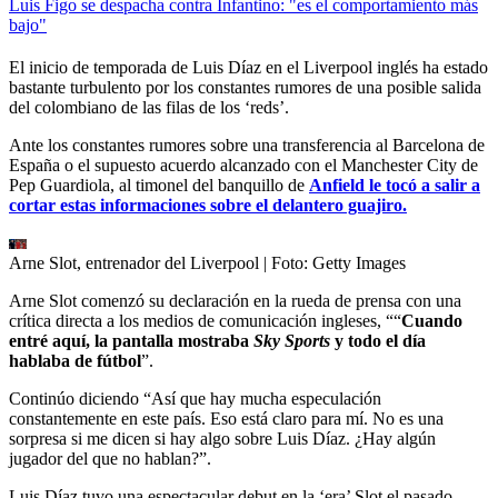
Luis Figo se despacha contra Infantino: "es el comportamiento más
bajo"
El inicio de temporada de Luis Díaz en el Liverpool inglés ha estado
bastante turbulento por los constantes rumores de una posible salida
del colombiano de las filas de los ‘reds’.
Ante los constantes rumores sobre una transferencia al Barcelona de
España o el supuesto acuerdo alcanzado con el Manchester City de
Pep Guardiola, al timonel del banquillo de
Anfield le tocó a salir a
cortar estas informaciones sobre el delantero guajiro.
Arne Slot, entrenador del Liverpool
| Foto:
Getty Images
Arne Slot comenzó su declaración en la rueda de prensa con una
crítica directa a los medios de comunicación ingleses, ““
Cuando
entré aquí, la pantalla mostraba
Sky Sports
y todo el día
hablaba de fútbol
”.
Continúo diciendo “Así que hay mucha especulación
constantemente en este país. Eso está claro para mí. No es una
sorpresa si me dicen si hay algo sobre Luis Díaz. ¿Hay algún
jugador del que no hablan?”.
Luis Díaz tuvo una espectacular debut en la ‘era’ Slot el pasado