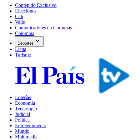
Contenido Exclusivo
Elecciones
Cali
Valle
Comunicadores en Comunas
Colombia
expand_more
Deportes
Licita
Turismo
Loterías
Economía
Tecnología
Judicial
Política
Entretenimiento
Mundo
Multimedia