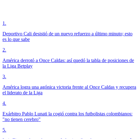
1
.
Deportivo Cali desistió de un nuevo refuerzo a último minuto; esto
es lo que sabe
2
.
América derrotó a Once Caldas: así quedó la tabla de posiciones de
la Liga Betplay
3
.
América logra una agónica victoria frente al Once Caldas y recupera
el liderato de la Liga
4
.
Exárbitro Pablo Lunati la cogió contra los futbolistas colombianos:
"no tienen cerebro"
5
.