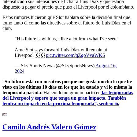
intensificado sus intensiones de fichar a Luis Díaz y que estaría
dispuesto a pagar el precio que puso el Liverpool por el colombiano.
Estos rumores hicieron que Slot hablara sobre la decisión final que
tomó tanto él como las directivas sobre el futuro de Luis Díaz en el
club.
"His future is with us, I like a lot from what I've seen"
Arne Slot says forward Luis Diaz will remain at
Liverpool 🇨🇴
pic.twitter.com/qZgoVvaWK6
— Sky Sports News (@SkySportsNews)
August 16,
2024
“
Su futuro está con nosotros porque me gusta mucho lo que he
visto en los últimos 10 días en los que ha estado y vi lo mismo la
temporada pasada
. Ha tenido un gran impacto en
las temporadas
del Liverpool y espero que tenga un gran impacto. También
tendrá un impacto en la próxima temporada”, sentenció.
Camilo Andrés Valero Gómez