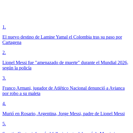
1
.
El nuevo destino de Lamine Yamal el Colombia tras su paso por
Cartagena
2
.
Lionel Messi fue "amenazado de muerte" durante el Mundial 2026,
según la policía
3
.
Franco Armani, jugador de Atlético Nacional denunció a Avianca
por robo a su maleta
4
.
Murió en Rosario, Argentina, Jorge Messi, padre de Lionel Messi
5
.