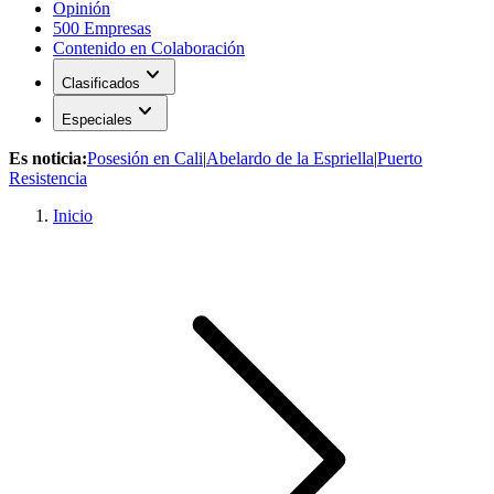
Opinión
500 Empresas
Contenido en Colaboración
expand_more
Clasificados
expand_more
Especiales
Es noticia:
Posesión en Cali
|
Abelardo de la Espriella
|
Puerto
Resistencia
Inicio