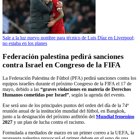
Sale a la luz nuevo nombre para técnico de Luis Díaz en Liverpool;
no estaba en los planes
Federación palestina pedirá sanciones
contra Israel en Congreso de la FIFA
La Federación Palestina de Fútbol (PFA) pedirá sanciones contra los
equipos israelíes durante el próximo Congreso de la FIFA el 17 de
mayo, debido a las
“graves violaciones en materia de Derechos
Humanos cometidas por Israel”
, según la agenda del evento.
Ese será uno de los principales puntos del orden del día de la 74ª
reunión anual de la institución mundial del fútbol, en Bangkok,
junto a la designación del próximo anfitrión del
Mundial femenino
2027
y un plan de lucha contra el racismo.
Formulada a mediados de marzo en un primer correo a la UEFA, la
propuesta palestina provocará el primer debate en el seno de una