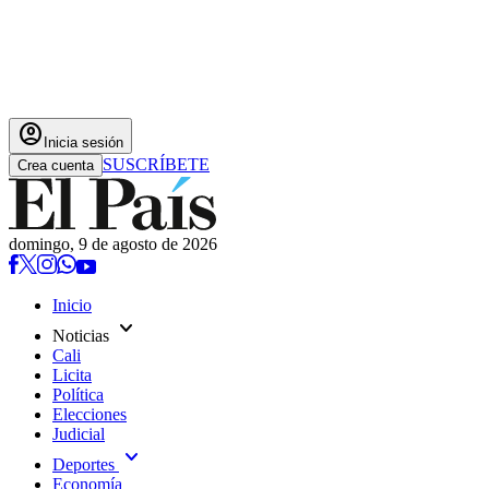
account_circle
Inicia sesión
SUSCRÍBETE
Crea cuenta
domingo, 9 de agosto de 2026
Inicio
expand_more
Noticias
Cali
Licita
Política
Elecciones
Judicial
expand_more
Deportes
Economía