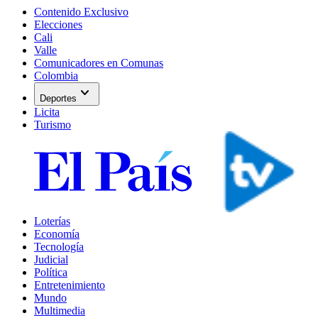
Contenido Exclusivo
Elecciones
Cali
Valle
Comunicadores en Comunas
Colombia
expand_more
Deportes
Licita
Turismo
Loterías
Economía
Tecnología
Judicial
Política
Entretenimiento
Mundo
Multimedia