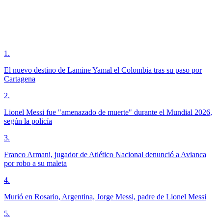
1
.
El nuevo destino de Lamine Yamal el Colombia tras su paso por
Cartagena
2
.
Lionel Messi fue "amenazado de muerte" durante el Mundial 2026,
según la policía
3
.
Franco Armani, jugador de Atlético Nacional denunció a Avianca
por robo a su maleta
4
.
Murió en Rosario, Argentina, Jorge Messi, padre de Lionel Messi
5
.