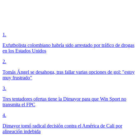
1
.
Exfutbolista colombiano habría sido arrestado por tráfico de drogas
en los Estados Unidos
2
.
Tomás Ángel se desahoga, tras fallar varias opciones de gol: "estoy
muy frustrado"
3
.
Tres tentadores ofertas tiene la Dimayor para que Win Sport no
transmita el FPC
4
.
Dimayor tomó radical decisión contra el América de Cali por
alineación indebida