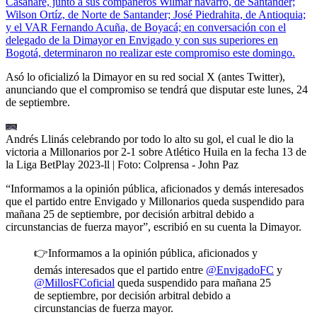
Casanare, junto a sus compañeros Wilmar navarro, de Santander;
Wilson Ortíz, de Norte de Santander; José Piedrahita, de Antioquia;
y el VAR Fernando Acuña, de Boyacá; en conversación con el
delegado de la Dimayor en Envigado y con sus superiores en
Bogotá, determinaron no realizar este compromiso este domingo.
Asó lo oficializó la Dimayor en su red social X (antes Twitter),
anunciando que el compromiso se tendrá que disputar este lunes, 24
de septiembre.
Andrés Llinás celebrando por todo lo alto su gol, el cual le dio la
victoria a Millonarios por 2-1 sobre Atlético Huila en la fecha 13 de
la Liga BetPlay 2023-ll
| Foto:
Colprensa - John Paz
“Informamos a la opinión pública, aficionados y demás interesados
que el partido entre Envigado y Millonarios queda suspendido para
mañana 25 de septiembre, por decisión arbitral debido a
circunstancias de fuerza mayor”, escribió en su cuenta la Dimayor.
👉Informamos a la opinión pública, aficionados y
demás interesados que el partido entre
@EnvigadoFC
y
@MillosFCoficial
queda suspendido para mañana 25
de septiembre, por decisión arbitral debido a
circunstancias de fuerza mayor.