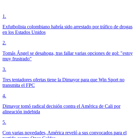
1
.
Exfutbolista colombiano habría sido arrestado por tráfico de drogas
en los Estados Unidos
2
.
Tomás Ángel se desahoga, tras fallar varias opciones de gol: "estoy
muy frustrado"
3
.
Tres tentadores ofertas tiene la Dimayor para que Win Sport no
transmita el FPC
4
.
Dimayor tomó radical decisión contra el América de Cali por
alineación indebida
5
.
Con varias novedades, América reveló a sus convocados para el