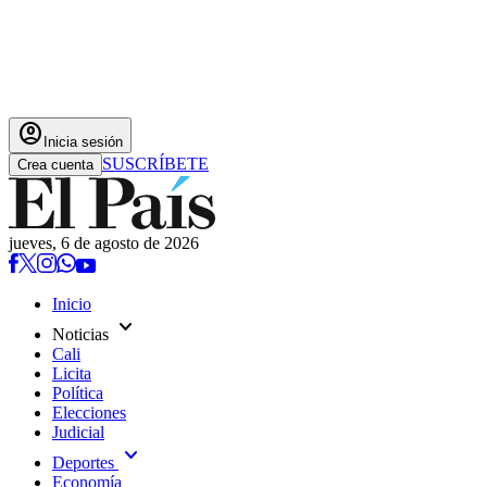
account_circle
Inicia sesión
SUSCRÍBETE
Crea cuenta
jueves, 6 de agosto de 2026
Inicio
expand_more
Noticias
Cali
Licita
Política
Elecciones
Judicial
expand_more
Deportes
Economía