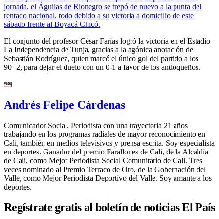
jornada, el Águilas de Rionegro se trepó de nuevo a la punta del
rentado nacional, todo debido a su victoria a domicilio de este
sábado frente al Boyacá Chicó.
El conjunto del profesor César Farías logró la victoria en el Estadio
La Independencia de Tunja, gracias a la agónica anotación de
Sebastián Rodríguez, quien marcó el único gol del partido a los
90+2, para dejar el duelo con un 0-1 a favor de los antioqueños.
Andrés Felipe Cárdenas
Comunicador Social. Periodista con una trayectoria 21 años
trabajando en los programas radiales de mayor reconocimiento en
Cali, también en medios televisivos y prensa escrita. Soy especialista
en deportes. Ganador del premio Farallones de Cali, de la Alcaldía
de Cali, como Mejor Periodista Social Comunitario de Cali. Tres
veces nominado al Premio Terraco de Oro, de la Gobernación del
Valle, como Mejor Periodista Deportivo del Valle. Soy amante a los
deportes.
Regístrate gratis al boletín de noticias El País