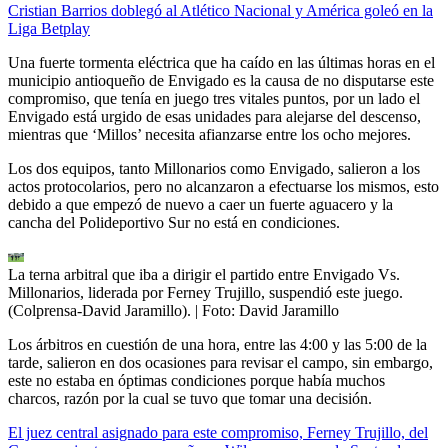
Cristian Barrios doblegó al Atlético Nacional y América goleó en la
Liga Betplay
Una fuerte tormenta eléctrica que ha caído en las últimas horas en el
municipio antioqueño de Envigado es la causa de no disputarse este
compromiso, que tenía en juego tres vitales puntos, por un lado el
Envigado está urgido de esas unidades para alejarse del descenso,
mientras que ‘Millos’ necesita afianzarse entre los ocho mejores.
Los dos equipos, tanto Millonarios como Envigado, salieron a los
actos protocolarios, pero no alcanzaron a efectuarse los mismos, esto
debido a que empezó de nuevo a caer un fuerte aguacero y la
cancha del Polideportivo Sur no está en condiciones.
La terna arbitral que iba a dirigir el partido entre Envigado Vs.
Millonarios, liderada por Ferney Trujillo, suspendió este juego.
(Colprensa-David Jaramillo).
| Foto:
David Jaramillo
Los árbitros en cuestión de una hora, entre las 4:00 y las 5:00 de la
tarde, salieron en dos ocasiones para revisar el campo, sin embargo,
este no estaba en óptimas condiciones porque había muchos
charcos, razón por la cual se tuvo que tomar una decisión.
El juez central asignado para este compromiso, Ferney Trujillo, del