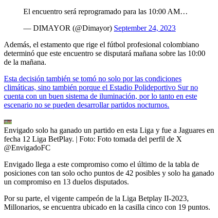
El encuentro será reprogramado para las 10:00 AM…
— DIMAYOR (@Dimayor)
September 24, 2023
Además, el estamento que rige el fútbol profesional colombiano
determinó que este encuentro se disputará mañana sobre las 10:00
de la mañana.
Esta decisión también se tomó no solo por las condiciones
climáticas, sino también porque el Estadio Polideportivo Sur no
cuenta con un buen sistema de iluminación, por lo tanto en este
escenario no se pueden desarrollar partidos nocturnos.
Envigado solo ha ganado un partido en esta Liga y fue a Jaguares en
fecha 12 Liga BetPlay.
| Foto:
Foto tomada del perfil de X
@EnvigadoFC
Envigado llega a este compromiso como el último de la tabla de
posiciones con tan solo ocho puntos de 42 posibles y solo ha ganado
un compromiso en 13 duelos disputados.
Por su parte, el vigente campeón de la Liga Betplay II-2023,
Millonarios, se encuentra ubicado en la casilla cinco con 19 puntos.