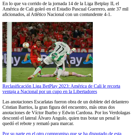
En lo que va corrido de la jornada 14 de la Liga Betplay II, el
América de Cali goleó en el Estadio Pascual Guerrero, ante 37 mil
aficionados, al Atlético Nacional con un contundente 4-1.
Reclasificación Liga BetPlay 2023: América de Cali le recorta
ventaja a Nacional por un cupo en la Libertadores
Las anotaciones Escarlatas fueron obra de un doblete del delantero
Cristian Barrios, la gran figura del encuentro, más otras dos
anotaciones de Víctor Ibarbo y Edwin Cardona. Por los Verdolagas
descontó el lateral Álvaro Angulo, quien tras botar un penal le
quedó el rebote y remató para marcar.
Por su parte en el otro compromiso que se ha disputado de esta