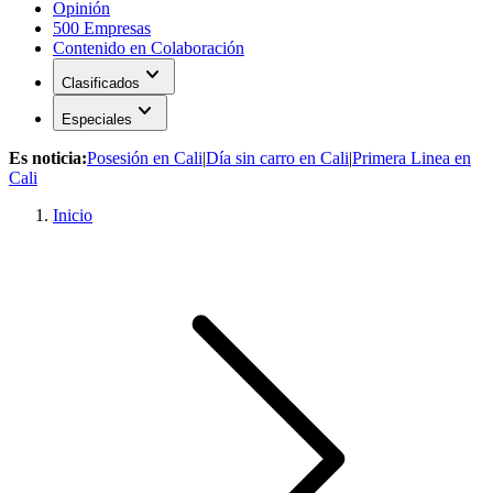
Opinión
500 Empresas
Contenido en Colaboración
expand_more
Clasificados
expand_more
Especiales
Es noticia:
Posesión en Cali
|
Día sin carro en Cali
|
Primera Linea en
Cali
Inicio