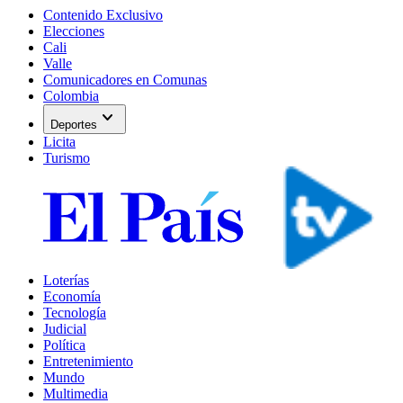
Contenido Exclusivo
Elecciones
Cali
Valle
Comunicadores en Comunas
Colombia
expand_more
Deportes
Licita
Turismo
Loterías
Economía
Tecnología
Judicial
Política
Entretenimiento
Mundo
Multimedia