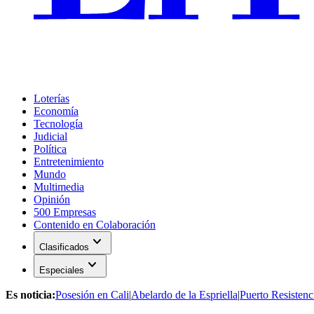
Loterías
Economía
Tecnología
Judicial
Política
Entretenimiento
Mundo
Multimedia
Opinión
500 Empresas
Contenido en Colaboración
expand_more
Clasificados
expand_more
Especiales
Es noticia:
Posesión en Cali
|
Abelardo de la Espriella
|
Puerto Resistenc