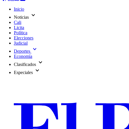
Inicio
expand_more
Noticias
Cali
Licita
Política
Elecciones
Judicial
expand_more
Deportes
Economía
expand_more
Clasificados
expand_more
Especiales