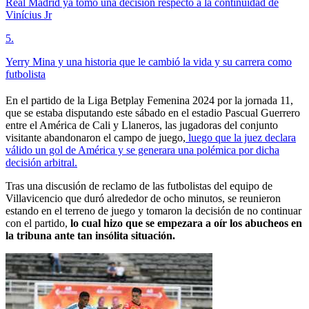
Real Madrid ya tomó una decisión respecto a la continuidad de
Vinícius Jr
5
.
Yerry Mina y una historia que le cambió la vida y su carrera como
futbolista
En el partido de la Liga Betplay Femenina 2024 por la jornada 11,
que se estaba disputando este sábado en el estadio Pascual Guerrero
entre el América de Cali y Llaneros, las jugadoras del conjunto
visitante abandonaron el campo de juego,
luego que la juez declara
válido un gol de América y se generara una polémica por dicha
decisión arbitral.
Tras una discusión de reclamo de las futbolistas del equipo de
Villavicencio que duró alrededor de ocho minutos, se reunieron
estando en el terreno de juego y tomaron la decisión de no continuar
con el partido,
lo cual hizo que se empezara a oír los abucheos en
la tribuna ante tan insólita situación.