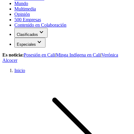
Mundo
Multimedia
Opinión
500 Empresas
Contenido en Colaboración
expand_more
Clasificados
expand_more
Especiales
Es noticia:
Posesión en Cali
|
Minga Indígena en Cali
|
Verónica
Alcocer
Inicio