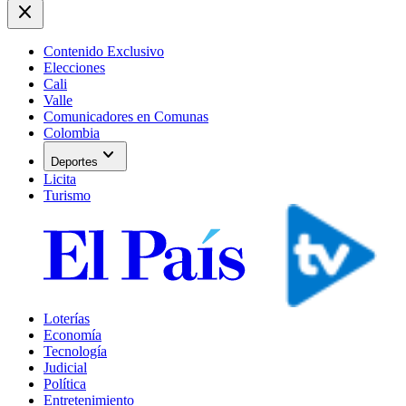
close
Contenido Exclusivo
Elecciones
Cali
Valle
Comunicadores en Comunas
Colombia
expand_more
Deportes
Licita
Turismo
Loterías
Economía
Tecnología
Judicial
Política
Entretenimiento