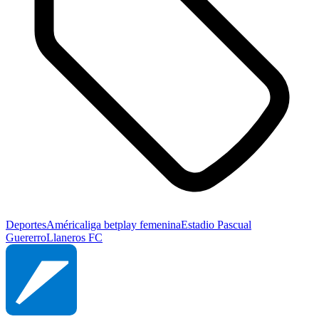
Deportes
América
liga betplay femenina
Estadio Pascual
Guererro
Llaneros FC