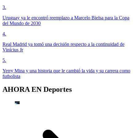
3
.
Uruguay ya le encontró reemplazo a Marcelo Bielsa para la Copa
del Mundo de 2030
4
.
Real Madrid ya tomó una decisión respecto a la continuidad de
Vinícius Jr
5
.
Yerry Mina y una historia que le cambió la vida y su carrera como
futbolista
AHORA EN
Deportes