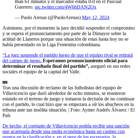
Iban 61 minutos y el marcador estaba 0-0 en el Pascual
Guerrero.
pic.twitter.com/4W6bDAN2Ox
— Paolo Arenas (@PaoloArenas)
May 12, 2024
Asimismo, por el momento la juez decidió suspender el compromiso
y se espera el pronunciamiento por parte de la Dimayor sobre la
actitud de Llaneros porque una situación de estas hasta hoy no se
había presentado en la Liga Femenina colombiana.
“La juez suspende el partido luego de que el equipo rival se retirará
del campo de juego.
Esperamos pronunciamiento oficial para
determinar el resultado final del partido”,
aseguró en sus redes
sociales el equipo de la capital del Valle.
Tras una discusión de reclamo de las futbolistas del equipo de
Villavicencio que duró alrededor de ocho minutos, se reunieron
estando en el terreno de juego y tomaron la decisión de no continuar
con el partido, lo cual hizo que se empezara a oír los abucheos en la
tribuna ante tan insólita situación.
| Foto:
Aymer Andrés Álvarez / El
País
De hecho, el conjunto de Villavicencio podría recibir una sanción
que acarrearía desde una multa económica hasta un castigo con
puntos en la clasificación y, en el peor de los escenarios, la