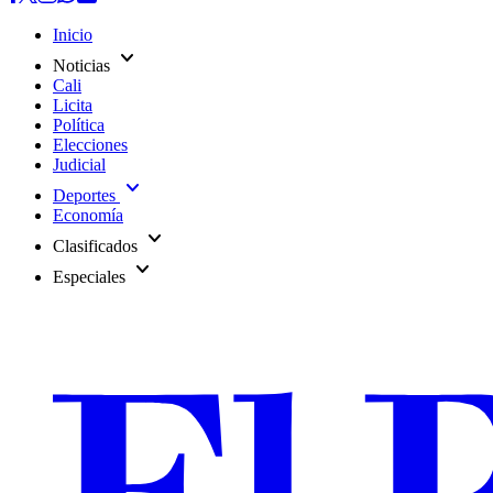
Inicio
expand_more
Noticias
Cali
Licita
Política
Elecciones
Judicial
expand_more
Deportes
Economía
expand_more
Clasificados
expand_more
Especiales