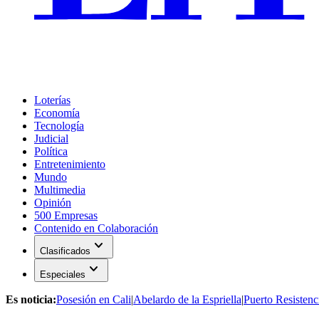
Loterías
Economía
Tecnología
Judicial
Política
Entretenimiento
Mundo
Multimedia
Opinión
500 Empresas
Contenido en Colaboración
expand_more
Clasificados
expand_more
Especiales
Es noticia:
Posesión en Cali
|
Abelardo de la Espriella
|
Puerto Resistenc