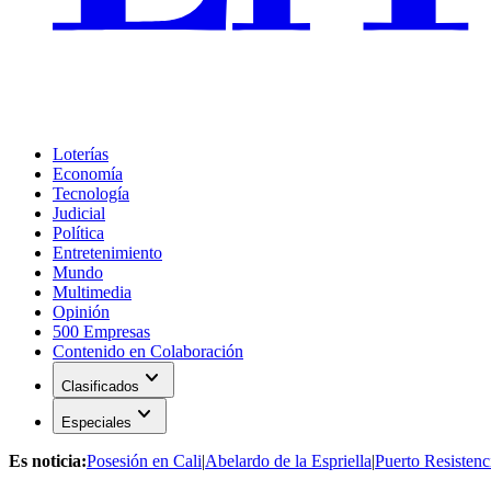
Loterías
Economía
Tecnología
Judicial
Política
Entretenimiento
Mundo
Multimedia
Opinión
500 Empresas
Contenido en Colaboración
expand_more
Clasificados
expand_more
Especiales
Es noticia:
Posesión en Cali
|
Abelardo de la Espriella
|
Puerto Resistenc