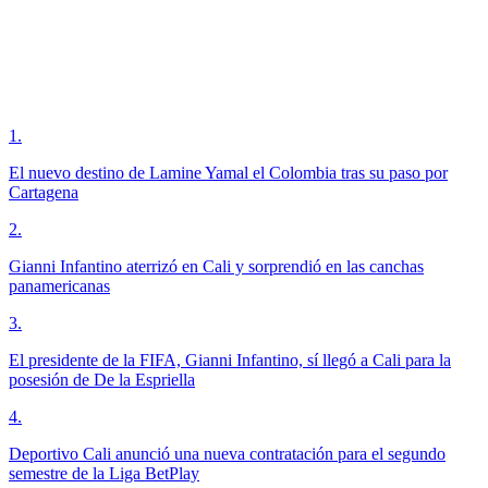
1
.
El nuevo destino de Lamine Yamal el Colombia tras su paso por
Cartagena
2
.
Gianni Infantino aterrizó en Cali y sorprendió en las canchas
panamericanas
3
.
El presidente de la FIFA, Gianni Infantino, sí llegó a Cali para la
posesión de De la Espriella
4
.
Deportivo Cali anunció una nueva contratación para el segundo
semestre de la Liga BetPlay