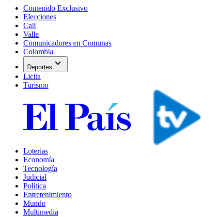
Contenido Exclusivo
Elecciones
Cali
Valle
Comunicadores en Comunas
Colombia
expand_more
Deportes
Licita
Turismo
Loterías
Economía
Tecnología
Judicial
Política
Entretenimiento
Mundo
Multimedia