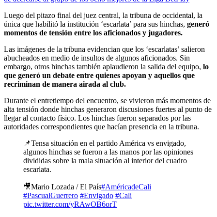
Luego del pitazo final del juez central, la tribuna de occidental, la
única que habilitó la institución ‘escarlata’ para sus hinchas,
generó
momentos de tensión entre los aficionados y jugadores.
Las imágenes de la tribuna evidencian que los ‘escarlatas’ salieron
abucheados en medio de insultos de algunos aficionados. Sin
embargo, otros hinchas también aplaudieron la salida del equipo,
lo
que generó un debate entre quienes apoyan y aquellos que
recriminan de manera airada al club.
Durante el entretiempo del encuentro, se vivieron más momentos de
alta tensión donde hinchas generaron discusiones fuertes al punto de
llegar al
contacto físico. Los hinchas fueron separados por las
autoridades correspondientes que hacían presencia en la tribuna.
📌Tensa situación en el partido América vs envigado,
algunos hinchas se fueron a las manos por las opiniones
divididas sobre la mala situación al interior del cuadro
escarlata.
🎥Mario Lozada / El País
#AméricadeCali
#PascualGuerrero
#Envigado
#Cali
pic.twitter.com/yRAwOB6orT