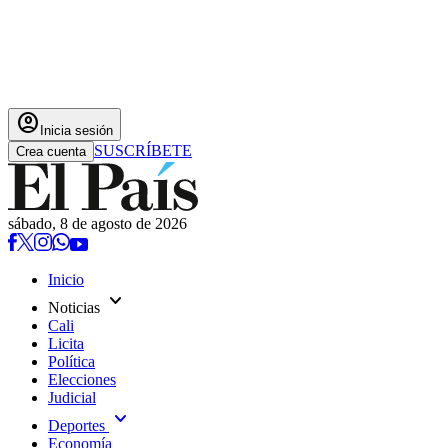
account_circle
Inicia sesión
SUSCRÍBETE
Crea cuenta
sábado, 8 de agosto de 2026
Inicio
expand_more
Noticias
Cali
Licita
Política
Elecciones
Judicial
expand_more
Deportes
Economía