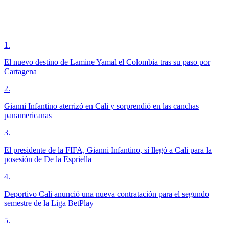
1
.
El nuevo destino de Lamine Yamal el Colombia tras su paso por
Cartagena
2
.
Gianni Infantino aterrizó en Cali y sorprendió en las canchas
panamericanas
3
.
El presidente de la FIFA, Gianni Infantino, sí llegó a Cali para la
posesión de De la Espriella
4
.
Deportivo Cali anunció una nueva contratación para el segundo
semestre de la Liga BetPlay
5
.