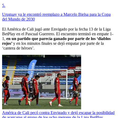
5
.
Uruguay ya le encontró reemplazo a Marcelo Bielsa para la Copa
del Mundo de 2030
El América de Cali jugó ante Envigado por la fecha 13 de la Liga
BetPlay en el Pascual Guerrero. El encuentro terminó en empate 1-
1,
en un partido que parecía ganado por parte de los ‘diablos
rojos’
y en los minutos finales se dejó empatar por parte de la
‘cantera de héroes’.
América de Cali pecó contra Envigado y dejó escapar la posibilidad
de acercarse al grupo de los ocho mejores de la Liga BetPlay