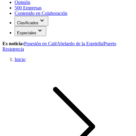
Opinión
500 Empresas
Contenido en Colaboración
expand_more
Clasificados
expand_more
Especiales
Es noticia:
Posesión en Cali
|
Abelardo de la Espriella
|
Puerto
Resistencia
Inicio