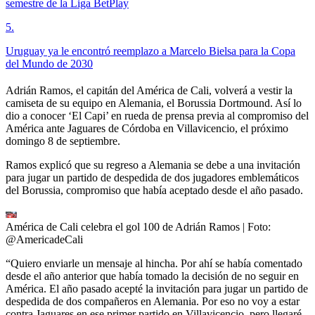
semestre de la Liga BetPlay
5
.
Uruguay ya le encontró reemplazo a Marcelo Bielsa para la Copa
del Mundo de 2030
Adrián Ramos, el capitán del América de Cali, volverá a vestir la
camiseta de su equipo en Alemania, el Borussia Dortmound. Así lo
dio a conocer ‘El Capi’ en rueda de prensa previa al compromiso del
América ante Jaguares de Córdoba en Villavicencio, el próximo
domingo 8 de septiembre.
Ramos explicó que su regreso a Alemania se debe a una invitación
para jugar un partido de despedida de dos jugadores emblemáticos
del Borussia, compromiso que había aceptado desde el año pasado.
América de Cali celebra el gol 100 de Adrián Ramos
| Foto:
@AmericadeCali
“Quiero enviarle un mensaje al hincha. Por ahí se había comentado
desde el año anterior que había tomado la decisión de no seguir en
América. El año pasado acepté la invitación para jugar un partido de
despedida de dos compañeros en Alemania. Por eso no voy a estar
contra Jaguares en ese primer partido en Villavicencio, pero llegaré