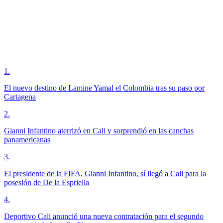
1
.
El nuevo destino de Lamine Yamal el Colombia tras su paso por
Cartagena
2
.
Gianni Infantino aterrizó en Cali y sorprendió en las canchas
panamericanas
3
.
El presidente de la FIFA, Gianni Infantino, sí llegó a Cali para la
posesión de De la Espriella
4
.
Deportivo Cali anunció una nueva contratación para el segundo