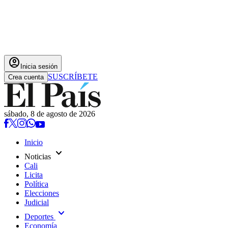
account_circle
Inicia sesión
SUSCRÍBETE
Crea cuenta
sábado, 8 de agosto de 2026
Inicio
expand_more
Noticias
Cali
Licita
Política
Elecciones
Judicial
expand_more
Deportes
Economía