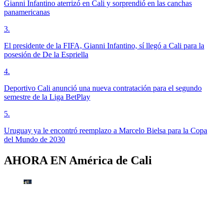
Gianni Infantino aterrizó en Cali y sorprendió en las canchas
panamericanas
3
.
El presidente de la FIFA, Gianni Infantino, sí llegó a Cali para la
posesión de De la Espriella
4
.
Deportivo Cali anunció una nueva contratación para el segundo
semestre de la Liga BetPlay
5
.
Uruguay ya le encontró reemplazo a Marcelo Bielsa para la Copa
del Mundo de 2030
AHORA EN
América de Cali