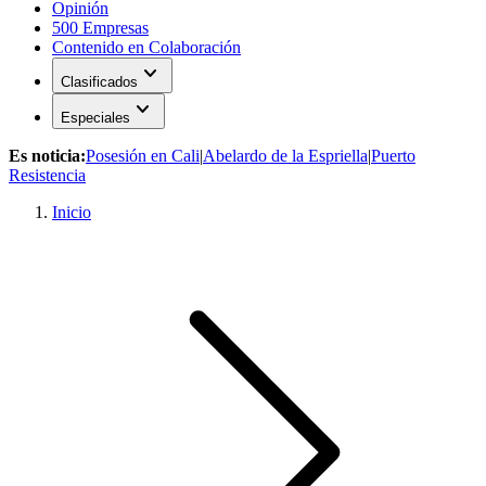
Opinión
500 Empresas
Contenido en Colaboración
expand_more
Clasificados
expand_more
Especiales
Es noticia:
Posesión en Cali
|
Abelardo de la Espriella
|
Puerto
Resistencia
Inicio