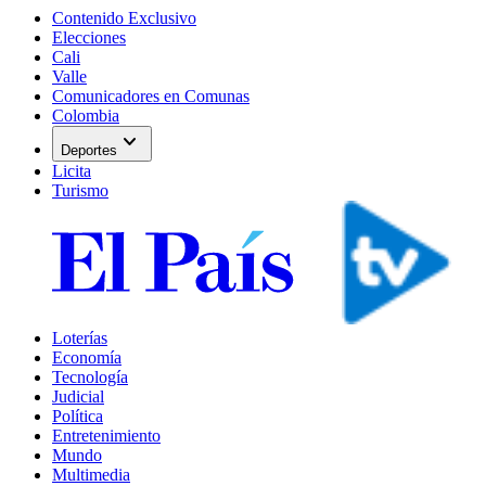
Contenido Exclusivo
Elecciones
Cali
Valle
Comunicadores en Comunas
Colombia
expand_more
Deportes
Licita
Turismo
Loterías
Economía
Tecnología
Judicial
Política
Entretenimiento
Mundo
Multimedia