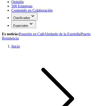
Opinión
500 Empresas
Contenido en Colaboración
expand_more
Clasificados
expand_more
Especiales
Es noticia:
Posesión en Cali
|
Abelardo de la Espriella
|
Puerto
Resistencia
Inicio