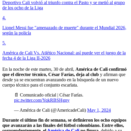
Deportivo Cali volvió al triunfo contra el Pasto y se metió al grupo
de los ocho de la Liga
4
.
Lionel Messi fue "amenazado de muerte" durante el Mundial 2026,
según la policía
5
.
América de Cali Vs. Atlético Nacional: así puede ver el juego de la
fecha 4 de la Liga II-2026
En la noche de este martes, 30 de abril,
América de Cali confirmó
que el director técnico, César Farías, deja al club
y afirman que
desde ya se encuentran avanzando en la búsqueda de un nuevo
cuerpo técnico para el conjunto escarlata.
📄 Comunicado oficial | César Farías.
pic.twitter.com/YqkRBSHgny
— América de Cali (@AmericadeCali)
May 1, 2024
Durante el último fin de semana, se definieron los ocho equipos
que avanzarán a las finales del fútbol colombiano. Entre ellos,
sorprendentemente, el
América de Cali
no figura,
debido a su