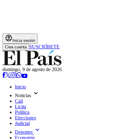
account_circle
Inicia sesión
SUSCRÍBETE
Crea cuenta
domingo, 9 de agosto de 2026
Inicio
expand_more
Noticias
Cali
Licita
Política
Elecciones
Judicial
expand_more
Deportes
Economía