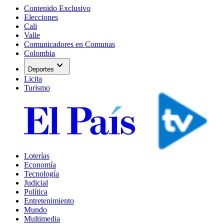
Contenido Exclusivo
Elecciones
Cali
Valle
Comunicadores en Comunas
Colombia
expand_more
Deportes
Licita
Turismo
Loterías
Economía
Tecnología
Judicial
Política
Entretenimiento
Mundo
Multimedia