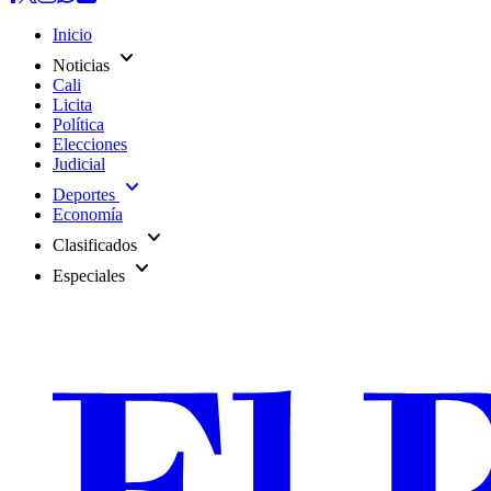
Inicio
expand_more
Noticias
Cali
Licita
Política
Elecciones
Judicial
expand_more
Deportes
Economía
expand_more
Clasificados
expand_more
Especiales