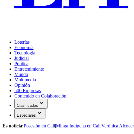
Loterías
Economía
Tecnología
Judicial
Política
Entretenimiento
Mundo
Multimedia
Opinión
500 Empresas
Contenido en Colaboración
expand_more
Clasificados
expand_more
Especiales
Es noticia:
Posesión en Cali
|
Minga Indígena en Cali
|
Verónica Alcocer