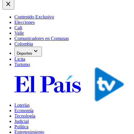
close
Contenido Exclusivo
Elecciones
Cali
Valle
Comunicadores en Comunas
Colombia
expand_more
Deportes
Licita
Turismo
Loterías
Economía
Tecnología
Judicial
Política
Entretenimiento