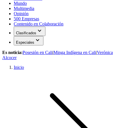
Mundo
Multimedia
Opinión
500 Empresas
Contenido en Colaboración
expand_more
Clasificados
expand_more
Especiales
Es noticia:
Posesión en Cali
|
Minga Indígena en Cali
|
Verónica
Alcocer
Inicio